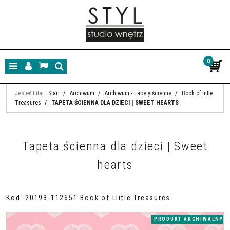
0
Menu
Panel
Lang
Szukaj
Jesteś tutaj:
Start
/
Archiwum
/
Archiwum - Tapety ścienne
/
Book of little
Treasures
/
TAPETA ŚCIENNA DLA DZIECI | SWEET HEARTS
Tapeta ścienna dla dzieci | Sweet
hearts
Kod
:
20193-112651 Book of Liitle Treasures
PRODUKT ARCHIWALNY