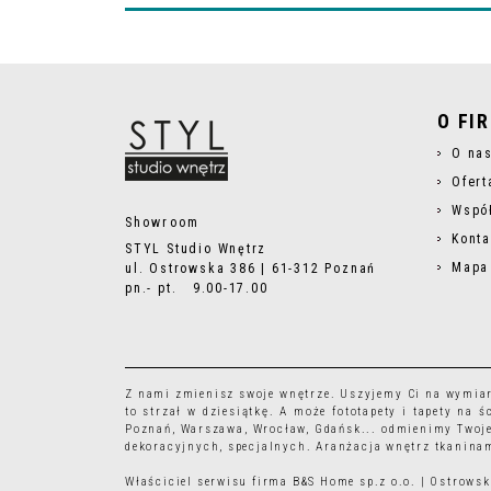
O FI
O na
Ofert
Wspó
Showroom
Konta
STYL Studio Wnętrz
Mapa
ul. Ostrowska 386 | 61-312 Poznań
pn.- pt. 9.00-17.00
Z nami zmienisz swoje wnętrze. Uszyjemy Ci na wymia
to strzał w dziesiątkę. A może
fototapety
i
tapety
na śc
Poznań, Warszawa, Wrocław, Gdańsk... odmienimy Twoje
dekoracyjnych, specjalnych. Aranżacja wnętrz tkaninam
Właściciel serwisu firma B&S Home sp.z o.o. | Ostrow