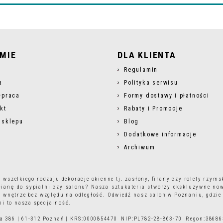
RMIE
DLA KLIENTA
s
Regulamin
a
Polityka serwisu
łpraca
Formy dostawy i płatności
kt
Rabaty i Promocje
 sklepu
Blog
Dodatkowe informacje
Archiwum
r wszelkiego rodzaju
dekoracje okienne
tj.
zasłony
,
firany
czy
rolety rzyms
ianę do sypialni czy salonu? Nasza sztukateria stworzy ekskluzywne no
 wnętrze bez względu na odległość. Odwiedź nasz salon w Poznaniu, gdzie
i to nasza specjalność.
ska 386 | 61-312 Poznań | KRS:0000854470 NIP:PL782-28-863-70 Regon:3868