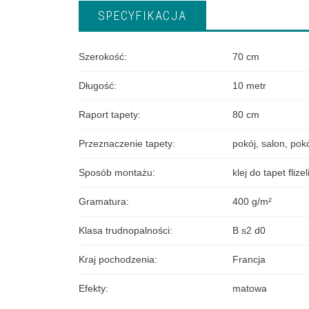
SPECYFIKACJA
Szerokość
:
70 cm
Długość
:
10 metr
Raport tapety
:
80 cm
Przeznaczenie tapety
:
pokój
,
salon
,
pokó
Sposób montażu
:
klej do tapet fliz
Gramatura
:
400 g/m²
Klasa trudnopalności
:
B s2 d0
Kraj pochodzenia
:
Francja
Efekty
:
matowa