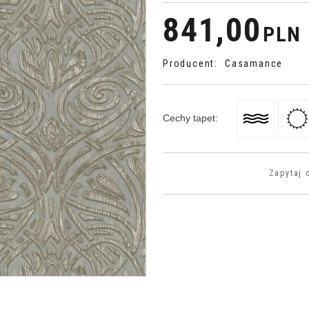
841,00
PLN
Producent
:
Casamance
Cechy tapet
:
Zapytaj 