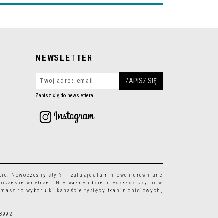
NEWSLETTER
Zapisz się do newslettera
kie
. Nowoczesny styl? - żaluzje aluminiowe i drewniane
woczesne wnętrze. Nie ważne gdzie mieszkasz czy to w
 masz do wyboru kilkanaście tysięcy
tkanin obiciowych
,
63992