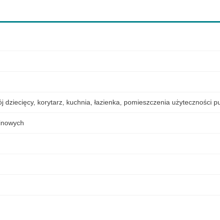
j dziecięcy
,
korytarz
,
kuchnia
,
łazienka
,
pomieszczenia użyteczności pu
elinowych