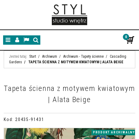
0
Menu
Panel
Lang
Szukaj
Jesteś tutaj:
Start
/
Archiwum
/
Archiwum - Tapety ścienne
/
Cascading
Gardens
/
TAPETA ŚCIENNA Z MOTYWEM KWIATOWYM | ALATA BEIGE
Tapeta ścienna z motywem kwiatowym
| Alata Beige
Kod
:
20435-91431
PRODUKT ARCHIWALNY