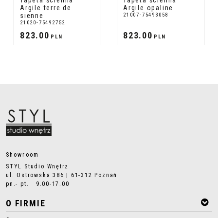
Tapeta ścienna
Tapeta ścienna
Argile terre de
Argile opaline
sienne
21007-75493058
21020-75492752
823.00
823.00
PLN
PLN
Showroom
STYL Studio Wnętrz
ul. Ostrowska 386 | 61-312 Poznań
pn.- pt. 9.00-17.00
O FIRMIE