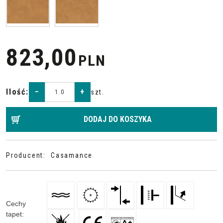
823,00
PLN
Ilość
:
−
+
szt.
DODAJ DO KOSZYKA
Producent
:
Casamance
Cechy
tapet
:
,