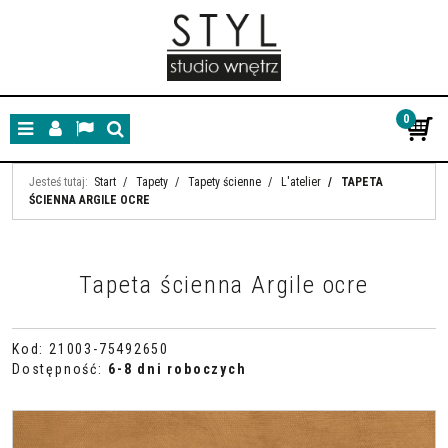
0
Menu
Panel
Lang
Szukaj
Jesteś tutaj:
Start
/
Tapety
/
Tapety ścienne
/
L'atelier
/
TAPETA
ŚCIENNA ARGILE OCRE
Tapeta ścienna Argile ocre
Kod
:
21003-75492650
Dostępność
:
6-8 dni roboczych