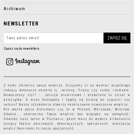
Archiwum
NEWSLETTER
Zapisz się do newslettera
Z nami zmienisz swoje wnętrze. Uszyjemy Ci na wymiar wszelkiego
rodzaju
dekoracje okienne
tj.
zasłony
,
firany
czy
rolety rzymskie
.
Nowoczesny styl? - żaluzje aluminiowe i drewniane to strzał w
dziesiątkę. A może
fototapety
i
tapety
na ścianę do sypialni czy
salonu? Nasza sztukateria stworzy ekskluzywne nowoczesne wnętrze.
Nie ważne gdzie mieszkasz czy to w Poznań, Warszawa, Wrocław,
Gdańsk... odmienimy Twoje wnętrze bez względu na odległość.
Odwiedź nasz salon w Poznaniu, gdzie masz do wyboru kilkanaście
tysięcy
tkanin obiciowych
, dekoracyjnych, specjalnych. Aranżacja
wnętrz tkaninami to nasza specjalność.