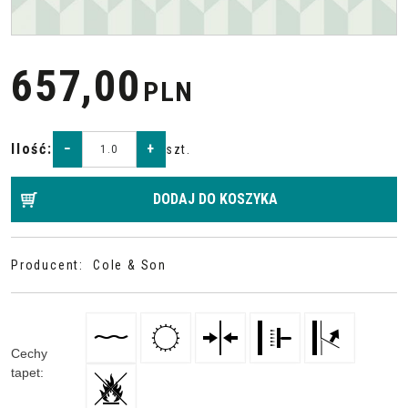
657,00
PLN
Ilość
:
−
+
szt.
DODAJ DO KOSZYKA
Producent
:
Cole & Son
Cechy
tapet
: