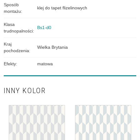
Sposób
klej do tapet flizelinowych
montażu
:
Klasa
Bs1-d0
trudnopalności
:
Kraj
Wielka Brytania
pochodzenia
:
Efekty
:
matowa
INNY KOLOR