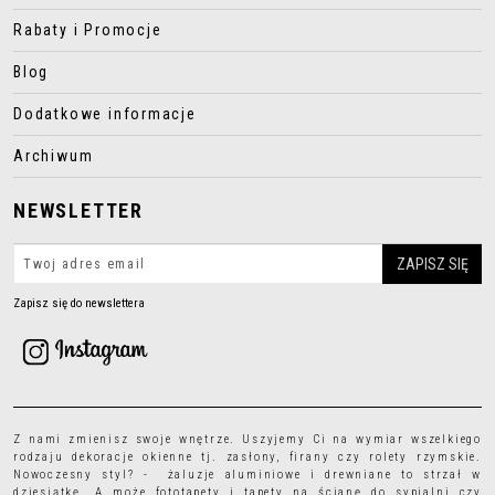
Rabaty i Promocje
Blog
Dodatkowe informacje
Archiwum
NEWSLETTER
Zapisz się do newslettera
Z nami zmienisz swoje wnętrze. Uszyjemy Ci na wymiar wszelkiego
rodzaju
dekoracje okienne
tj.
zasłony
,
firany
czy
rolety rzymskie
.
Nowoczesny styl? - żaluzje aluminiowe i drewniane to strzał w
dziesiątkę. A może
fototapety
i
tapety
na ścianę do sypialni czy