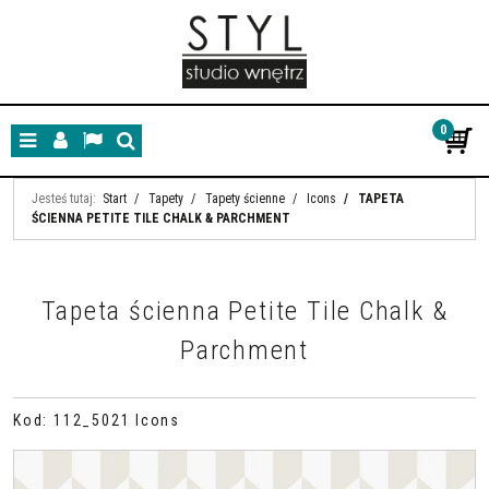
0
Menu
Panel
Lang
Szukaj
Jesteś tutaj:
Start
/
Tapety
/
Tapety ścienne
/
Icons
/
TAPETA
ŚCIENNA PETITE TILE CHALK & PARCHMENT
Tapeta ścienna Petite Tile Chalk &
Parchment
Kod
:
112_5021 Icons