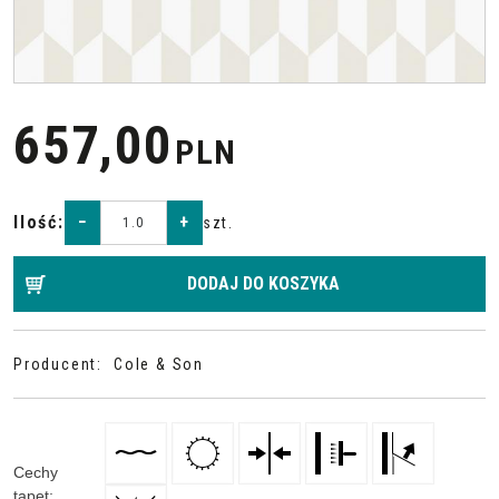
657,00
PLN
Ilość
:
−
+
szt.
DODAJ DO KOSZYKA
Producent
:
Cole & Son
Cechy
tapet
: