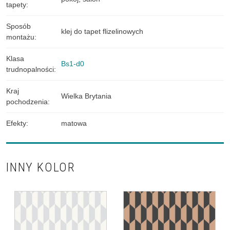
tapety
:
Sposób
klej do tapet flizelinowych
montażu
:
Klasa
Bs1-d0
trudnopalności
:
Kraj
Wielka Brytania
pochodzenia
:
Efekty
:
matowa
INNY KOLOR