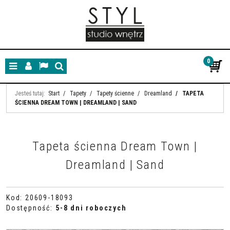
0
Menu
Panel
Lang
Szukaj
Jesteś tutaj:
Start
/
Tapety
/
Tapety ścienne
/
Dreamland
/
TAPETA
ŚCIENNA DREAM TOWN | DREAMLAND | SAND
Tapeta ścienna Dream Town |
Dreamland | Sand
Kod
:
20609-18093
Dostępność
:
5-8 dni roboczych