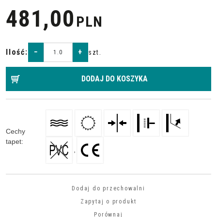
481,00
PLN
Ilość
:
−
+
szt.
DODAJ DO KOSZYKA
Cechy
tapet
:
,
Dodaj do przechowalni
Zapytaj o produkt
Porównaj