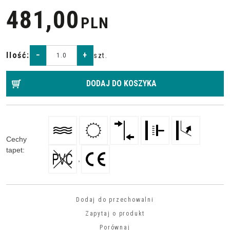
481,00
PLN
Ilość
:
−
+
szt.
DODAJ DO KOSZYKA
Cechy
tapet
:
,
Dodaj do przechowalni
Zapytaj o produkt
Porównaj