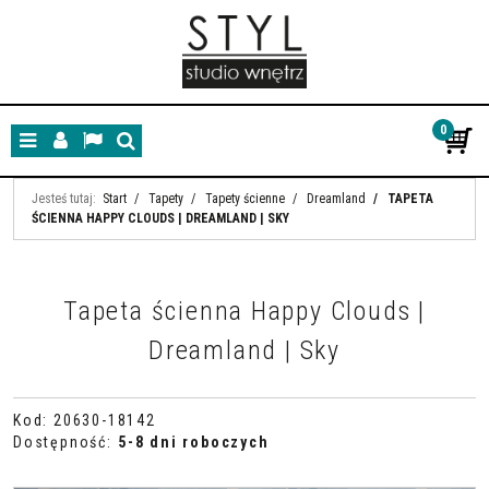
0
Menu
Panel
Lang
Szukaj
Jesteś tutaj:
Start
/
Tapety
/
Tapety ścienne
/
Dreamland
/
TAPETA
ŚCIENNA HAPPY CLOUDS | DREAMLAND | SKY
Tapeta ścienna Happy Clouds |
Dreamland | Sky
Kod
:
20630-18142
Dostępność
:
5-8 dni roboczych