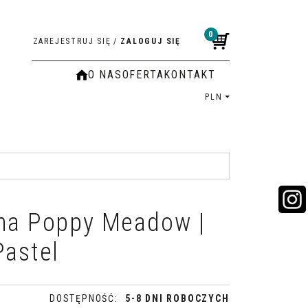
0
ZAREJESTRUJ SIĘ
/
ZALOGUJ SIĘ
O NAS
OFERTA
KONTAKT
PLN
na Poppy Meadow |
Pastel
DOSTĘPNOŚĆ
:
5-8 DNI ROBOCZYCH