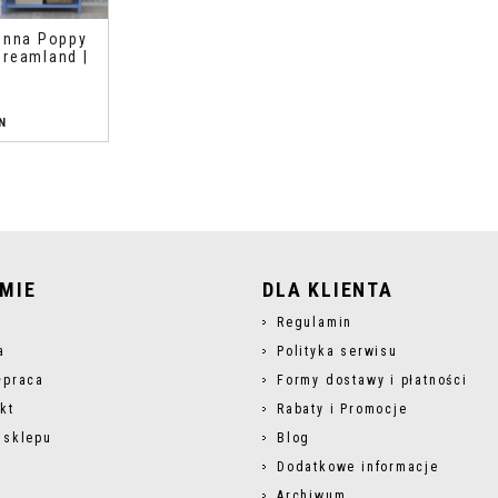
enna Poppy
reamland |
N
RMIE
DLA KLIENTA
s
Regulamin
a
Polityka serwisu
łpraca
Formy dostawy i płatności
kt
Rabaty i Promocje
 sklepu
Blog
Dodatkowe informacje
Archiwum