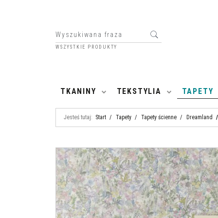
WSZYSTKIE PRODUKTY
HOME
TKANINY
TEKSTYLIA
TAPETY
Jesteś tutaj:
Start
/
Tapety
/
Tapety ścienne
/
Dreamland
/