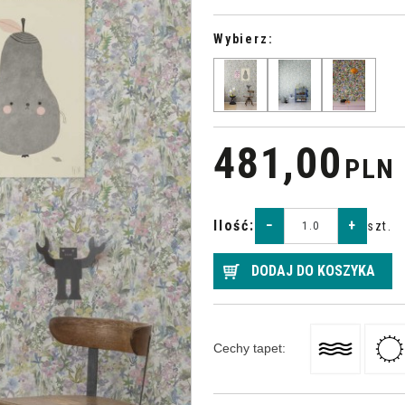
Wybierz:
481,00
PLN
>
Ilość
:
−
+
szt.
DODAJ DO KOSZYKA
Cechy tapet
: