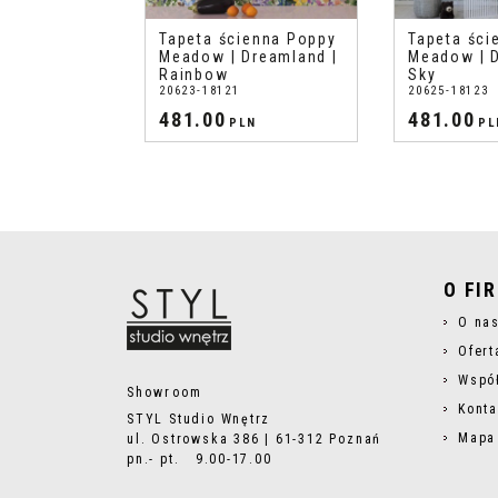
Tapeta ścienna Poppy
Tapeta ści
Meadow | Dreamland |
Meadow | D
Rainbow
Sky
20623-18121
20625-18123
481.00
481.00
PLN
PL
O FI
O na
Ofert
Wspó
Showroom
Konta
STYL Studio Wnętrz
Mapa
ul. Ostrowska 386 | 61-312 Poznań
pn.- pt. 9.00-17.00