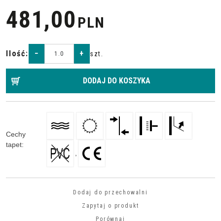
481,00
PLN
Ilość
:
−
+
szt.
DODAJ DO KOSZYKA
Cechy
tapet
:
,
Dodaj do przechowalni
Zapytaj o produkt
Porównaj