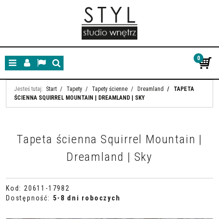
0
Menu
Panel
Lang
Szukaj
Jesteś tutaj:
Start
/
Tapety
/
Tapety ścienne
/
Dreamland
/
TAPETA
ŚCIENNA SQUIRREL MOUNTAIN | DREAMLAND | SKY
Tapeta ścienna Squirrel Mountain |
Dreamland | Sky
Kod
:
20611-17982
Dostępność
:
5-8 dni roboczych