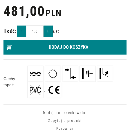
481,00
PLN
Ilość
:
−
+
szt.
DODAJ DO KOSZYKA
Cechy
tapet
:
,
Dodaj do przechowalni
Zapytaj o produkt
Porównaj