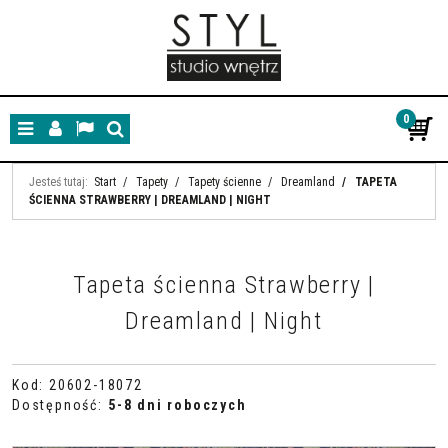
0
Menu
Panel
Lang
Szukaj
Jesteś tutaj:
Start
/
Tapety
/
Tapety ścienne
/
Dreamland
/
TAPETA
ŚCIENNA STRAWBERRY | DREAMLAND | NIGHT
Tapeta ścienna Strawberry |
Dreamland | Night
Kod
:
20602-18072
Dostępność
:
5-8 dni roboczych