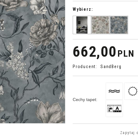
Wybierz:
>
662,00
PLN
Producent
:
SandBerg
Cechy tapet
:
Zapytaj 