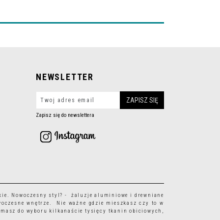
NEWSLETTER
Zapisz się do newslettera
kie
. Nowoczesny styl? - żaluzje aluminiowe i drewniane
woczesne wnętrze. Nie ważne gdzie mieszkasz czy to w
 masz do wyboru kilkanaście tysięcy
tkanin obiciowych
,