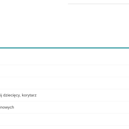
j dziecięcy
,
korytarz
elinowych