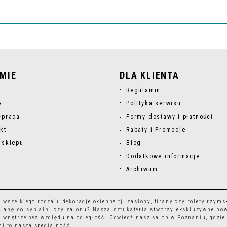
RMIE
DLA KLIENTA
s
Regulamin
a
Polityka serwisu
łpraca
Formy dostawy i płatności
kt
Rabaty i Promocje
 sklepu
Blog
Dodatkowe informacje
Archiwum
r wszelkiego rodzaju
dekoracje okienne
tj.
zasłony
,
firany
czy
rolety rzyms
ianę do sypialni czy salonu? Nasza sztukateria stworzy ekskluzywne no
 wnętrze bez względu na odległość. Odwiedź nasz salon w Poznaniu, gdzie
i to nasza specjalność.