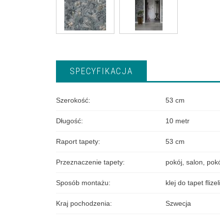
SPECYFIKACJA
Szerokość
:
53 cm
Długość
:
10 metr
Raport tapety
:
53 cm
Przeznaczenie tapety
:
pokój
,
salon
,
pokó
Sposób montażu
:
klej do tapet fliz
Kraj pochodzenia
:
Szwecja