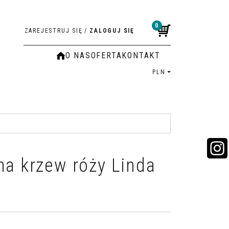
0
ZAREJESTRUJ SIĘ
/
ZALOGUJ SIĘ
O NAS
OFERTA
KONTAKT
PLN
na krzew róży Linda
n