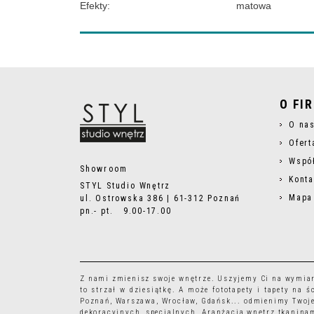
Efekty
:
matowa
O FI
O na
Ofert
Wspó
Showroom
Konta
STYL Studio Wnętrz
Mapa
ul. Ostrowska 386 | 61-312 Poznań
pn.- pt. 9.00-17.00
Z nami zmienisz swoje wnętrze. Uszyjemy Ci na wymia
to strzał w dziesiątkę. A może
fototapety
i
tapety
na śc
Poznań, Warszawa, Wrocław, Gdańsk... odmienimy Twoje
dekoracyjnych, specjalnych. Aranżacja wnętrz tkaninam