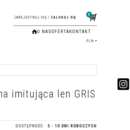
0
ZAREJESTRUJ SIĘ
/
ZALOGUJ SIĘ
O NAS
OFERTA
KONTAKT
PLN
na imitująca len GRIS
DOSTĘPNOŚĆ
:
5 - 10 DNI ROBOCZYCH