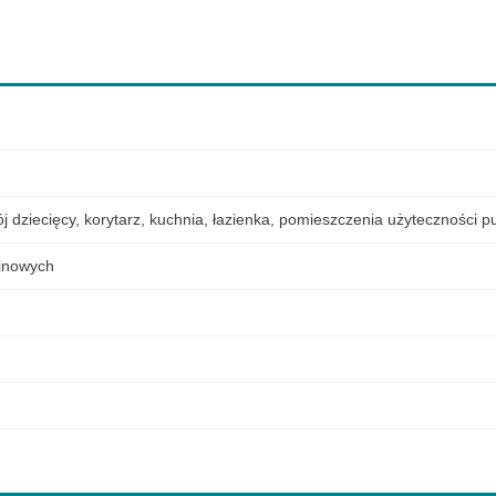
j dziecięcy
,
korytarz
,
kuchnia
,
łazienka
,
pomieszczenia użyteczności pu
elinowych