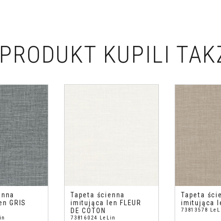
PRODUKT KUPILI TAK
enna
Tapeta ścienna
Tapeta ści
len GRIS
imitująca len FLEUR
imitująca l
DE COTON
73813578 LeL
in
73816024 LeLin