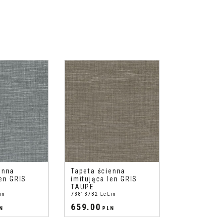
enna
Tapeta ścienna
len GRIS
imitująca len GRIS
TAUPE
in
73813782 LeLin
659.00
N
PLN