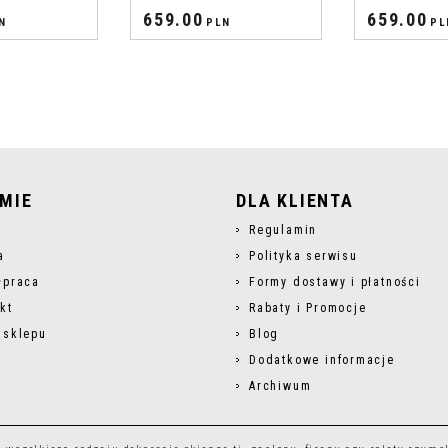
659.00
659.00
N
PLN
PL
RMIE
DLA KLIENTA
s
Regulamin
a
Polityka serwisu
łpraca
Formy dostawy i płatności
kt
Rabaty i Promocje
 sklepu
Blog
Dodatkowe informacje
Archiwum