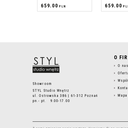
659.00
659.00
PLN
PL
O FI
O na
Ofert
Wspó
Showroom
Konta
STYL Studio Wnętrz
Mapa
ul. Ostrowska 386 | 61-312 Poznań
pn.- pt. 9.00-17.00