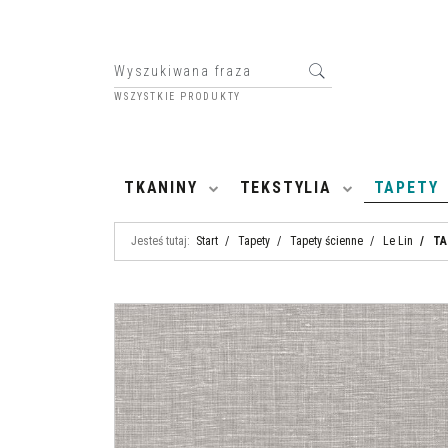
WSZYSTKIE PRODUKTY
HOME
TKANINY
TEKSTYLIA
TAPETY
Jesteś tutaj:
Start
/
Tapety
/
Tapety ścienne
/
Le Lin
/
TA