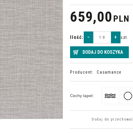
659,00
PLN
Ilość
:
−
+
szt.
DODAJ DO KOSZYKA
Producent
:
Casamance
Cechy tapet
:
Dodaj do przechowal