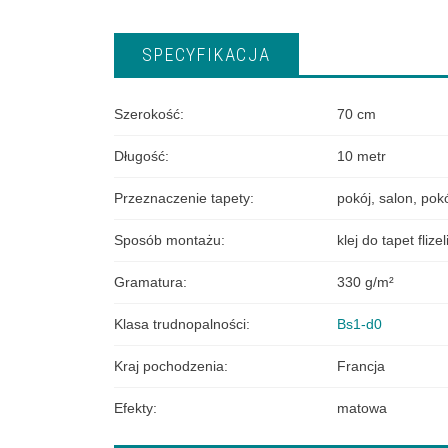
SPECYFIKACJA
Szerokość
:
70 cm
Długość
:
10 metr
Przeznaczenie tapety
:
pokój
,
salon
,
pokó
Sposób montażu
:
klej do tapet fliz
Gramatura
:
330 g/m²
Klasa trudnopalności
:
Bs1-d0
Kraj pochodzenia
:
Francja
Efekty
:
matowa