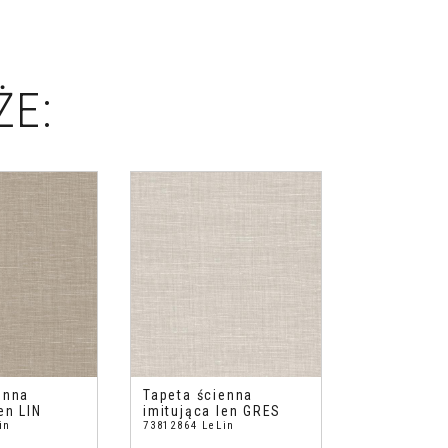
ŻE:
enna
Tapeta ścienna
en LIN
imitująca len GRES
in
73812864 LeLin