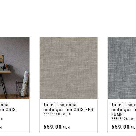
enna
Tapeta ścienna
Tapeta ści
len GRIS
imitująca len GRIS FER
imitująca 
73813680 LeLin
FUME
in
73813476 LeL
659.00
659.00
N
PLN
PL