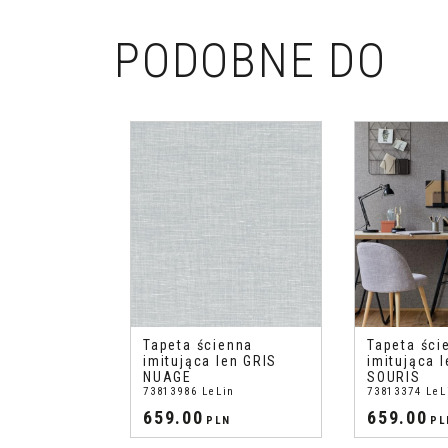
PODOBNE DO
Tapeta ścienna
Tapeta ści
imitująca len GRIS
imitująca 
NUAGE
SOURIS
73813986 LeLin
73813374 LeL
659.00
659.00
PLN
PL