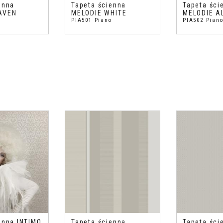
enna
Tapeta ścienna
Tapeta ści
AVEN
MELODIE WHITE
MELODIE 
o
PIA501 Piano
PIA502 Pian
enna INTIMO
Tapeta ścienna
Tapeta śc