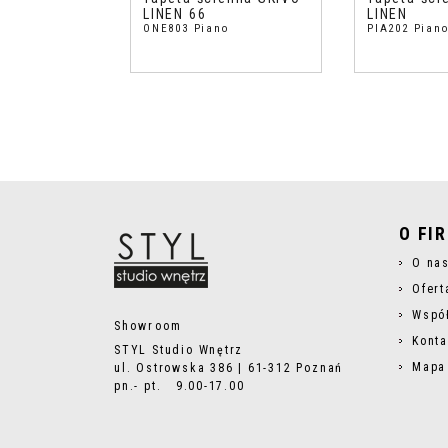
LINEN 66
LINEN
ONE803 Piano
PIA202 Pian
O FI
O na
Ofert
Wspó
Showroom
Konta
STYL Studio Wnętrz
Mapa
ul. Ostrowska 386 | 61-312 Poznań
pn.- pt. 9.00-17.00