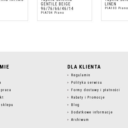
GENTILE BEIGE
LINEN
o
96/76/66/46/14
PIA103 Pian
PIA704 Piano
RMIE
DLA KLIENTA
s
Regulamin
a
Polityka serwisu
łpraca
Formy dostawy i płatności
kt
Rabaty i Promocje
 sklepu
Blog
Dodatkowe informacje
Archiwum