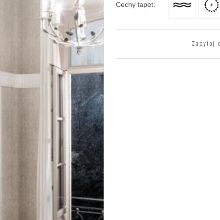
Cechy tapet
:
Zapytaj 
>