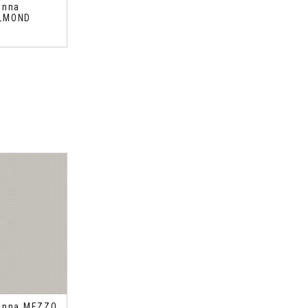
enna
ALMOND
o
ienna MEZZO