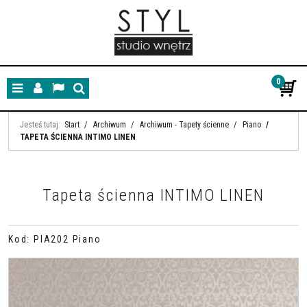
0
Menu
Panel
Lang
Szukaj
Jesteś tutaj:
Start
/
Archiwum
/
Archiwum - Tapety ścienne
/
Piano
/
TAPETA ŚCIENNA INTIMO LINEN
Tapeta ścienna INTIMO LINEN
Kod
:
PIA202 Piano