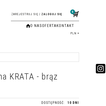
0
ZAREJESTRUJ SIĘ
/
ZALOGUJ SIĘ
O NAS
OFERTA
KONTAKT
PLN
na KRATA - brąz
DOSTĘPNOŚĆ
:
10 DNI