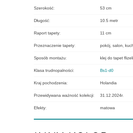
Szerokość
:
53 cm
Długość
:
10.5 metr
Raport tapety
:
11 cm
Przeznaczenie tapety
:
pokój
,
salon
,
kuch
Sposób montażu
:
klej do tapet fliz
Klasa trudnopalności
:
Bs1-d0
Kraj pochodzenia
:
Holandia
Przewidywana ważność kolekcji
:
31.12.2024r.
Efekty
:
matowa