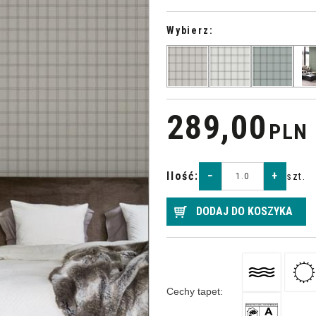
Wybierz:
289,00
PLN
>
Ilość
:
−
+
szt.
DODAJ DO KOSZYKA
Cechy tapet
: