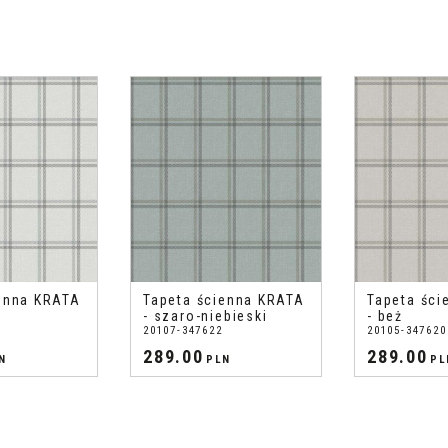
enna KRATA
Tapeta ścienna KRATA
Tapeta ści
- szaro-niebieski
- beż
20107-347622
20105-347620
289.00
289.00
N
PLN
PL