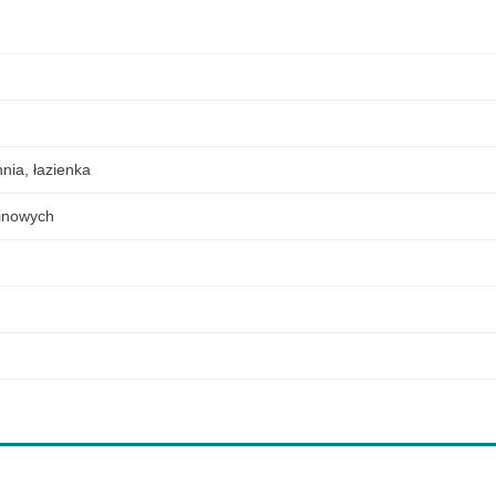
nia
,
łazienka
elinowych