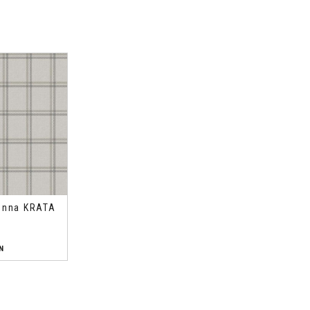
enna KRATA
N