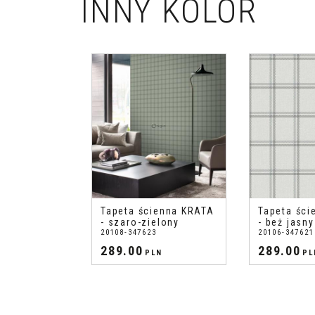
INNY KOLOR
Tapeta ścienna KRATA
Tapeta ści
- szaro-zielony
- beż jasny
20108-347623
20106-347621
289.00
289.00
PLN
PL