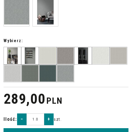
Wybierz:
289,00
PLN
Ilość
:
−
+
szt.