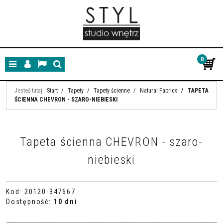
0
Menu
Panel
Lang
Szukaj
Jesteś tutaj:
Start
/
Tapety
/
Tapety ścienne
/
Natural Fabrics
/
TAPETA
ŚCIENNA CHEVRON - SZARO-NIEBIESKI
Tapeta ścienna CHEVRON - szaro-
niebieski
Kod
:
20120-347667
Dostępność
:
10 dni