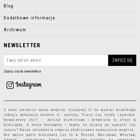
Blog
Dodatkowe informacje
Archiwum
NEWSLETTER
Zapisz się do newslettera
Z nami zmienisz swoje wnętrze. Uszyjemy Ci na wymiar wszelkiego
rodzaju
dekoracje okienne
tj.
zasłony
,
firany
czy
rolety rzymskie
.
Nowoczesny styl? - żaluzje aluminiowe i drewniane to strzał w
dziesiątkę. A może
fototapety
i
tapety
na ścianę do sypialni czy
salonu? Nasza sztukateria stworzy ekskluzywne nowoczesne wnętrze.
Nie ważne gdzie mieszkasz czy to w Poznań, Warszawa, Wrocław,
Gdańsk... odmienimy Twoje wnętrze bez względu na odległość.