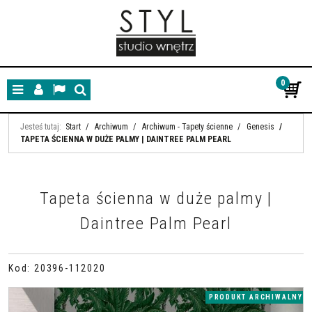
0
Menu
Panel
Lang
Szukaj
Jesteś tutaj:
Start
/
Archiwum
/
Archiwum - Tapety ścienne
/
Genesis
/
TAPETA ŚCIENNA W DUŻE PALMY | DAINTREE PALM PEARL
Tapeta ścienna w duże palmy |
Daintree Palm Pearl
Kod
:
20396-112020
PRODUKT ARCHIWALNY