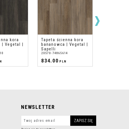
enna kora
Tapeta ścienna kora
Tapeta ści
| Vegetal |
bananowca | Vegetal |
bananowca 
Sapelli
Sapelli
10
20570-74865614
20575-748650
834.00
834.00
N
PLN
PL
NEWSLETTER