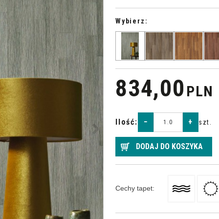
Wybierz:
834,00
PLN
>
Ilość
:
−
+
szt.
DODAJ DO KOSZYKA
Cechy tapet
: