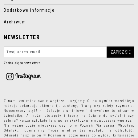
Dodatkowe informacje
Archiwum
NEWSLETTER
Zapisz się do newslettera
Z nami zmienisz swoje wnętrze. Uszyjemy Ci na wymiar wszelkiego
rodzaju
dekoracje okienne
tj.
zasłony
,
firany
czy
rolety rzymskie
.
Nowoczesny styl? - żaluzje aluminiowe i drewniane to strzał w
dziesiątkę. A może
fototapety
i
tapety
na ścianę do sypialni czy
salonu? Nasza sztukateria stworzy ekskluzywne nowoczesne wnętrze.
Nie ważne gdzie mieszkasz czy to w Poznań, Warszawa, Wrocław,
Gdańsk... odmienimy Twoje wnętrze bez względu na odległość.
Odwiedź nasz salon w Poznaniu, gdzie masz do wyboru kilkanaście