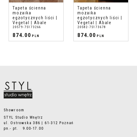
Tapeta ścienna
Tapeta ścienna
mozaika
mozaika
egzotycznych liści |
egzotycznych liści |
Vegetal | Abale
Vegetal | Abale
20579-75173266
20582-75173678
874.00
874.00
PLN
PLN
Showroom
STYL Studio Wnętrz
ul. Ostrowska 386 | 61-312 Poznań
pn.- pt. 9.00-17.00