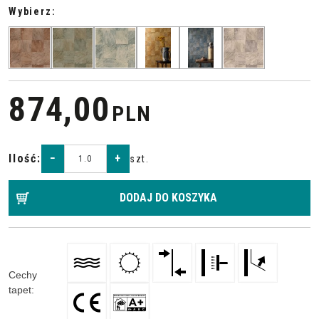
Wybierz:
874,00
PLN
Ilość
:
−
+
szt.
DODAJ DO KOSZYKA
Cechy
tapet
: