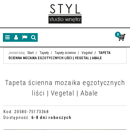
0
Menu
Panel
Lang
Szukaj
Jesteś tutaj:
Start
/
Tapety
/
Tapety ścienne
/
Vegetal
/
TAPETA
ŚCIENNA MOZAIKA EGZOTYCZNYCH LIŚCI | VEGETAL | ABALE
Tapeta ścienna mozaika egzotycznych
liści | Vegetal | Abale
Kod
:
20580-75173368
Dostępność
:
6-8 dni roboczych