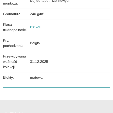
klej do tapet flizelinowych
montażu
:
Gramatura
:
240 g/m²
Klasa
Bs1-d0
trudnopalności
:
Kraj
Belgia
pochodzenia
:
Przewidywana
ważność
31.12.2025
kolekcji
:
Efekty
:
matowa