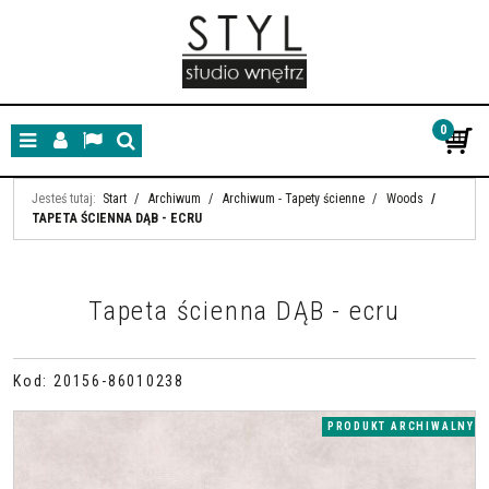
0
Menu
Panel
Lang
Szukaj
Jesteś tutaj:
Start
/
Archiwum
/
Archiwum - Tapety ścienne
/
Woods
/
TAPETA ŚCIENNA DĄB - ECRU
Tapeta ścienna DĄB - ecru
Kod
:
20156-86010238
PRODUKT ARCHIWALNY