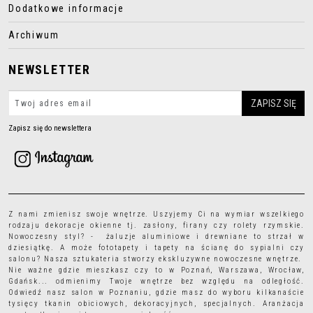
Dodatkowe informacje
Archiwum
NEWSLETTER
Zapisz się do newslettera
Z nami zmienisz swoje wnętrze. Uszyjemy Ci na wymiar wszelkiego
rodzaju
dekoracje okienne
tj.
zasłony
,
firany
czy
rolety rzymskie
.
Nowoczesny styl? - żaluzje aluminiowe i drewniane to strzał w
dziesiątkę. A może
fototapety
i
tapety
na ścianę do sypialni czy
salonu? Nasza sztukateria stworzy ekskluzywne nowoczesne wnętrze.
Nie ważne gdzie mieszkasz czy to w Poznań, Warszawa, Wrocław,
Gdańsk... odmienimy Twoje wnętrze bez względu na odległość.
Odwiedź nasz salon w Poznaniu, gdzie masz do wyboru kilkanaście
tysięcy
tkanin obiciowych
, dekoracyjnych, specjalnych. Aranżacja