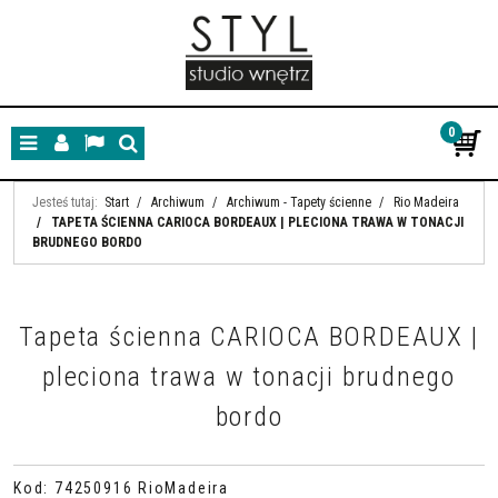
0
Menu
Panel
Lang
Szukaj
Jesteś tutaj:
Start
/
Archiwum
/
Archiwum - Tapety ścienne
/
Rio Madeira
/
TAPETA ŚCIENNA CARIOCA BORDEAUX | PLECIONA TRAWA W TONACJI
BRUDNEGO BORDO
Tapeta ścienna CARIOCA BORDEAUX |
pleciona trawa w tonacji brudnego
bordo
Kod
:
74250916 RioMadeira