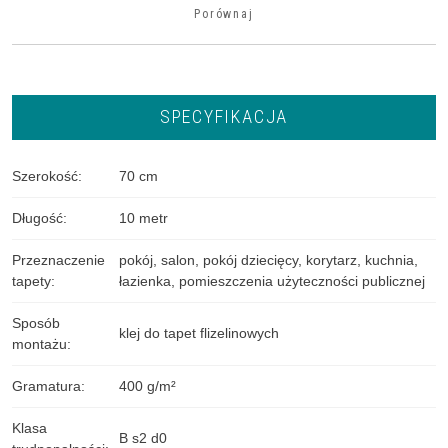
Porównaj
SPECYFIKACJA
Szerokość
:
70 cm
Długość
:
10 metr
Przeznaczenie
pokój
,
salon
,
pokój dziecięcy
,
korytarz
,
kuchnia
,
tapety
:
łazienka
,
pomieszczenia użyteczności publicznej
Sposób
klej do tapet flizelinowych
montażu
:
Gramatura
:
400 g/m²
Klasa
B s2 d0