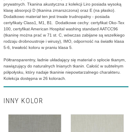
prywatnych. Tkanina akustyczna z kolekcji Liro posiada wysoką
klasę absorpcji D (tkanina zmarszczona) oraz E (na płasko).
Dodatkowo materiał ten jest trwale trudnopalny - posiada
certyfikaty Class1, M1, B1. Dodatkowe cechy: certyfikat Oko-Tex
100, certyfikat American Hospital washing standard AATCC96
(tkaninę można prać w 71 st. C, wówczas zabijane są wszelkiego
rodzaju drobnoustroje i wirusy), IMO, odporność na światło klasa
5-6, trwałość koloru w praniu klasa 5.
Półtransparentny, ładnie układający się materiał o splocie tkanym,
nawiązujący do naturalnych lnianych tkanin. Całość w subtelnym
półpołysku, który nadaje tkaninie niepowtarzalnego charakteru.
Kolekcja dostępna w 26 kolorach.
INNY KOLOR