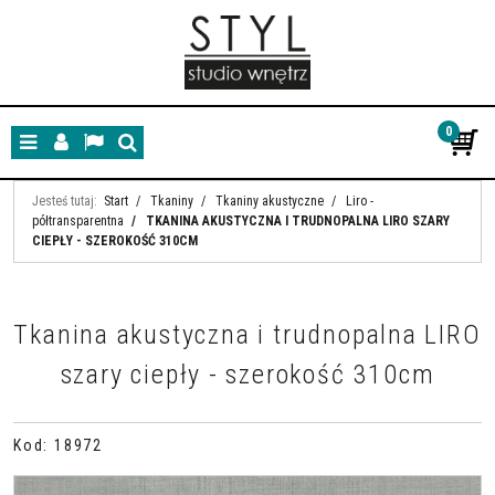
0
Menu
Panel
Lang
Szukaj
Jesteś tutaj:
Start
/
Tkaniny
/
Tkaniny akustyczne
/
Liro -
półtransparentna
/
TKANINA AKUSTYCZNA I TRUDNOPALNA LIRO SZARY
CIEPŁY - SZEROKOŚĆ 310CM
Tkanina akustyczna i trudnopalna LIRO
szary ciepły - szerokość 310cm
Kod
:
18972