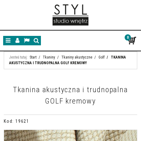
0
Menu
Panel
Lang
Szukaj
Jesteś tutaj:
Start
/
Tkaniny
/
Tkaniny akustyczne
/
Golf
/
TKANINA
AKUSTYCZNA I TRUDNOPALNA GOLF KREMOWY
Tkanina akustyczna i trudnopalna
GOLF kremowy
Kod
:
19621