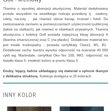
Tkanina o wysokiej absorpcji akustycznej. Materiał dedykowany
przede wszystkim na wszelkiego rodzaju przesłony tj. zasłony,
rolety, narzuty , jak również obicia kanap, krzeseł i foteli. Do
zastosowania zarówno w pomieszczeniach użyteczności publicznej
(także na statkach), jak również w obiektach prywatnych. Tkanina
akustyczna z kolekcji Golf posiada najwyższą klasę absorpcji A
(tkanina zmarszczona) oraz C (na płasko). Dodatkowo materiał ten
jest trwale trudnopalny - posiada certyfikaty Class1, M1, B1.
Dodatkowe cechy: bardzo wysoka odporność na ścieranie 40 000
cykli wg. Martindale, certyfikat Oko-Tex 100, IMO, odporność na
światło klasa 5, trwałość koloru w praniu klasa 5.
Gruby, lejący, ładnie układający się materiał o splocie tkanym
z delikatna strukturą
. Kolekcja dostępna w 25 kolorach.
INNY KOLOR