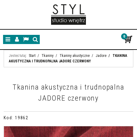
0
Menu
Panel
Lang
Szukaj
Jesteś tutaj:
Start
/
Tkaniny
/
Tkaniny akustyczne
/
Jadore
/
TKANINA
AKUSTYCZNA I TRUDNOPALNA JADORE CZERWONY
Tkanina akustyczna i trudnopalna
JADORE czerwony
Kod
:
19862