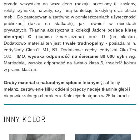
przede wszystkim na wszelkiego rodzaju przesłony tj. zasłony,
rolety rzymskie, narzuty, czy inną konfekcję tekstylną oraz obicia
mebli. Do zastosowania zarówno w pomieszczeniach użyteczności
publicznej (także na statkach), jak również w obiektach
prywatnych. Tkanina akustyczna z kolekcji Jadore posiada
klasę
absorpcji C
(tkanina zmarszczona) oraz D (na płasko).
Dodatkowo materiał ten jest
trwale trudnopalny
- posiada m.in.
certyfikaty Class1, M1, B1. Dodatkowe cechy: certyfikat Oko-Tex
100,
IMO
,
wysoka odporność na ścieranie 80 000 cykli wg
.
Martindale, wysoka odporność na światło klasa 5, trwałość koloru
w praniu klasa 5.
Gruby materiał o naturalnym splocie lnianym ;
subtelny
melanż, zestawienie kilku odcieni przędzy nadaje tkaninie głębi i
niepowtarzalnego charakteru. Kolekcja dostępna w 25 kolorach
INNY KOLOR