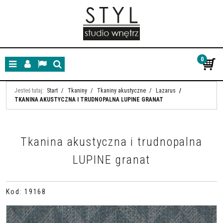
0
Menu
Panel
Lang
Szukaj
Jesteś tutaj:
Start
/
Tkaniny
/
Tkaniny akustyczne
/
Lazarus
/
TKANINA AKUSTYCZNA I TRUDNOPALNA LUPINE GRANAT
Tkanina akustyczna i trudnopalna
LUPINE granat
Kod
:
19168