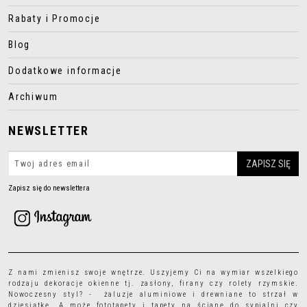
Rabaty i Promocje
Blog
Dodatkowe informacje
Archiwum
NEWSLETTER
Zapisz się do newslettera
Z nami zmienisz swoje wnętrze. Uszyjemy Ci na wymiar wszelkiego
rodzaju
dekoracje okienne
tj.
zasłony
,
firany
czy
rolety rzymskie
.
Nowoczesny styl? - żaluzje aluminiowe i drewniane to strzał w
dziesiątkę. A może
fototapety
i
tapety
na ścianę do sypialni czy