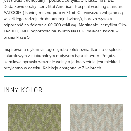
jest trwale trudnopalny - posiada certyfikaty Class1, M1, B1.
Dodatkowe cechy: certyfikat American Hospital washing standard
AATCC96 (tkaninę można prać w 71 st. C , wówczas zabijane są
wszelkiego rodzaju drobnoustroje i wirusy), bardzo wysoka
odporność na ścieranie 60 000 cykli wg. Martindale, certyfikat Oko-
Tex 100, IMO, odporność na światło klasa 6, trwałość koloru w
praniu klasa 5.
Inspirowana stylem vintage , gruba, efektowna tkanina o splocie
żakardowym z niebanalnym motywem typu chavron.
Przędza
szenilowa sprawia wrażenie wełny a jednocześnie jest miękka i
przyjemna w dotyku. Kolekcja dostępna w 7 kolorach.
INNY KOLOR