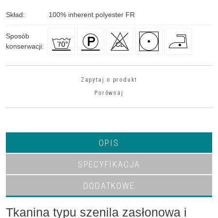
Skład
:
100
%
inherent polyester FR
Sposób
konserwacji
:
Zapytaj o produkt
Porównaj
OPIS
SPECYFIKACJA
DODATKOWE
Tkanina typu szenila zasłonowa i