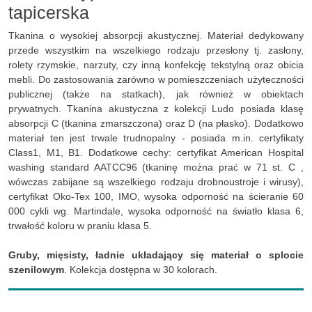
tapicerska
Tkanina o wysokiej absorpcji akustycznej. Materiał dedykowany
przede wszystkim na wszelkiego rodzaju przesłony tj. zasłony,
rolety rzymskie, narzuty, czy inną konfekcję tekstylną oraz obicia
mebli. Do zastosowania zarówno w pomieszczeniach użyteczności
publicznej (także na statkach), jak również w obiektach
prywatnych. Tkanina akustyczna z kolekcji Ludo posiada klasę
absorpcji C (tkanina zmarszczona) oraz D (na płasko). Dodatkowo
materiał ten jest trwale trudnopalny - posiada m.in. certyfikaty
Class1, M1, B1. Dodatkowe cechy: certyfikat American Hospital
washing standard AATCC96 (tkaninę można prać w 71 st. C ,
wówczas zabijane są wszelkiego rodzaju drobnoustroje i wirusy),
certyfikat Oko-Tex 100, IMO, wysoka odporność na ścieranie 60
000 cykli wg. Martindale, wysoka odporność na światło klasa 6,
trwałość koloru w praniu klasa 5.
Gruby, mięsisty, ładnie układający się materiał o splocie
szenilowym
. Kolekcja dostępna w 30 kolorach.