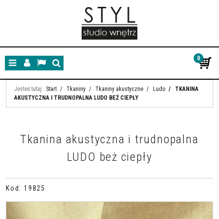
0
Menu
Panel
Lang
Szukaj
Jesteś tutaj:
Start
/
Tkaniny
/
Tkaniny akustyczne
/
Ludo
/
TKANINA
AKUSTYCZNA I TRUDNOPALNA LUDO BEŻ CIEPŁY
Tkanina akustyczna i trudnopalna
LUDO beż ciepły
Kod
:
19825