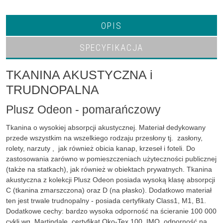
OPIS
SPECYFIKACJA
TKANINA AKUSTYCZNA i
TRUDNOPALNA
Plusz Odeon - pomarańczowy
Tkanina o wysokiej absorpcji akustycznej. Materiał dedykowany
przede wszystkim na wszelkiego rodzaju przesłony tj. zasłony,
rolety, narzuty , jak również obicia kanap, krzeseł i foteli. Do
zastosowania zarówno w pomieszczeniach użyteczności publicznej
(także na statkach), jak również w obiektach prywatnych. Tkanina
akustyczna z kolekcji Plusz Odeon posiada wysoką klasę absorpcji
C (tkanina zmarszczona) oraz D (na płasko). Dodatkowo materiał
ten jest trwale trudnopalny - posiada certyfikaty Class1, M1, B1.
Dodatkowe cechy: bardzo wysoka odporność na ścieranie 100 000
cykli wg. Martindale, certyfikat Oko-Tex 100, IMO, odporność na