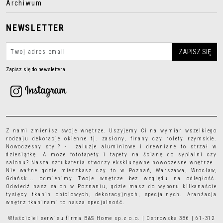
Archiwum
NEWSLETTER
Zapisz się do newslettera
Z nami zmienisz swoje wnętrze. Uszyjemy Ci na wymiar wszelkiego
rodzaju
dekoracje okienne
tj.
zasłony
,
firany
czy
rolety rzymskie
.
Nowoczesny styl? - żaluzje aluminiowe i drewniane to strzał w
dziesiątkę. A może
fototapety
i
tapety
na ścianę do sypialni czy
salonu? Nasza sztukateria stworzy ekskluzywne nowoczesne wnętrze.
Nie ważne gdzie mieszkasz czy to w Poznań, Warszawa, Wrocław,
Gdańsk... odmienimy Twoje wnętrze bez względu na odległość.
Odwiedź nasz salon w Poznaniu, gdzie masz do wyboru kilkanaście
tysięcy
tkanin obiciowych
, dekoracyjnych, specjalnych. Aranżacja
wnętrz tkaninami to nasza specjalność.
Właściciel serwisu firma B&S Home sp.z o.o. | Ostrowska 386 | 61-312