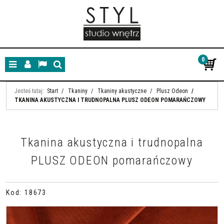
0
Menu
Panel
Lang
Szukaj
Jesteś tutaj:
Start
/
Tkaniny
/
Tkaniny akustyczne
/
Plusz Odeon
/
TKANINA AKUSTYCZNA I TRUDNOPALNA PLUSZ ODEON POMARAŃCZOWY
Tkanina akustyczna i trudnopalna
PLUSZ ODEON pomarańczowy
Kod
:
18673