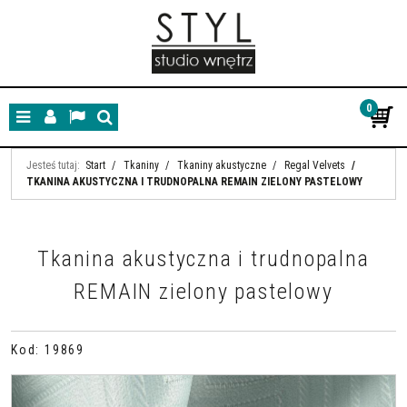
0
Menu
Panel
Lang
Szukaj
Jesteś tutaj:
Start
/
Tkaniny
/
Tkaniny akustyczne
/
Regal Velvets
/
TKANINA AKUSTYCZNA I TRUDNOPALNA REMAIN ZIELONY PASTELOWY
Tkanina akustyczna i trudnopalna
REMAIN zielony pastelowy
Kod
:
19869