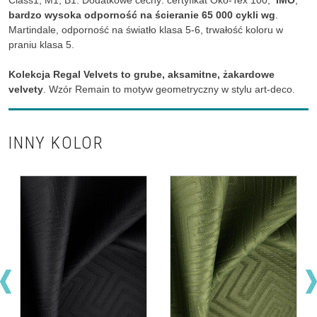
Class1, M1, B1. Dodatkowe cechy: certyfikat Oko-Tex 100,
IMO
,
bardzo wysoka odporność na ścieranie 65 000 cykli wg
.
Martindale, odporność na światło klasa 5-6, trwałość koloru w
praniu klasa 5.
Kolekcja Regal Velvets to grube, aksamitne, żakardowe
velvety
. Wzór Remain to motyw geometryczny w stylu art-deco.
INNY KOLOR