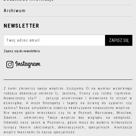
Archiwum
NEWSLETTER
Zapisz się do newslettera
Z nami zmienisz swoje wnętrze. Uszyjemy Ci na wymiar wszelkiego
rodzaju
dekoracje okienne
tj.
zasłony
,
firany
czy
rolety rzymskie
.
Nowoczesny styl? - żaluzje aluminiowe i drewniane to strzał w
dziesiątkę. A może
fototapety
i
tapety
na ścianę do sypialni czy
salonu? Nasza sztukateria stworzy ekskluzywne nowoczesne wnętrze.
Nie ważne gdzie mieszkasz czy to w Poznań, Warszawa, Wrocław,
Gdańsk... odmienimy Twoje wnętrze bez względu na odległość.
Odwiedź nasz salon w Poznaniu, gdzie masz do wyboru kilkanaście
tysięcy
tkanin obiciowych
, dekoracyjnych, specjalnych. Aranżacja
wnętrz tkaninami to nasza specjalność.