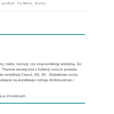
o produkt
Porównaj
Drukuj
, rolety, narzuty, czy inną konfekcję tekstylną. Do
 Tkanina akustyczna z kolekcji Lexicon posiada
ada certyfikaty Class1, M1, B1. Dodatkowe cechy:
abijane są wszelkiego rodzaju drobnoustroje i
na w 24 kolorach.