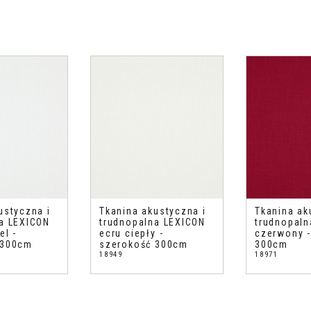
ustyczna i
Tkanina akustyczna i
Tkanina ak
a LEXICON
trudnopalna LEXICON
trudnopaln
el -
ecru ciepły -
czerwony -
 300cm
szerokość 300cm
300cm
18949
18971