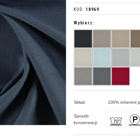
KOD
:
18969
Wybierz:
Skład
:
100
%
inherent 
Sposób
konserwacji
: