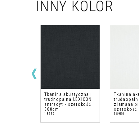
INNY KOLOR
ustyczna i
Tkanina akustyczna i
Tkanina ak
a LEXICON
trudnopalna LEXICON
trudnopaln
zerokość
antracyt - szerokość
złamana bi
300cm
szerokość
18957
18950