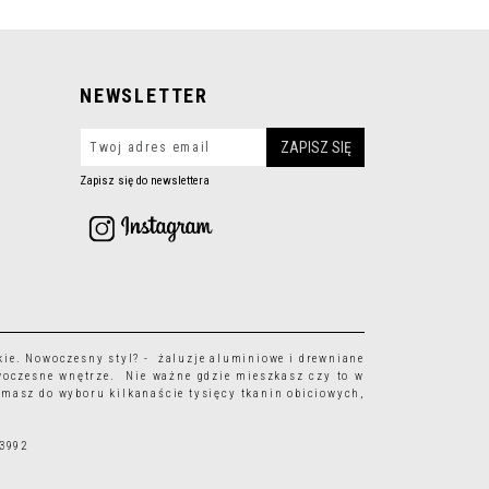
NEWSLETTER
Zapisz się do newslettera
kie
. Nowoczesny styl? - żaluzje aluminiowe i drewniane
woczesne wnętrze. Nie ważne gdzie mieszkasz czy to w
 masz do wyboru kilkanaście tysięcy
tkanin obiciowych
,
63992