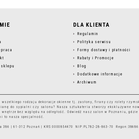
RMIE
DLA KLIENTA
s
Regulamin
a
Polityka serwisu
łpraca
Formy dostawy i płatności
kt
Rabaty i Promocje
 sklepu
Blog
Dodatkowe informacje
Archiwum
r wszelkiego rodzaju
dekoracje okienne
tj.
zasłony
,
firany
czy
rolety rzyms
ianę do sypialni czy salonu? Nasza sztukateria stworzy ekskluzywne no
 wnętrze bez względu na odległość. Odwiedź nasz salon w Poznaniu, gdzie
i to nasza specjalność.
ska 386 | 61-312 Poznań | KRS:0000854470 NIP:PL782-28-863-70 Regon:3868