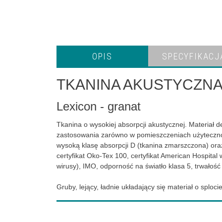
OPIS
SPECYFIKACJ
TKANINA AKUSTYCZNA
Lexicon - granat
Tkanina o wysokiej absorpcji akustycznej. Materiał d
zastosowania zarówno w pomieszczeniach użytecznośc
wysoką klasę absorpcji D (tkanina zmarszczona) oraz
certyfikat Oko-Tex 100, certyfikat American Hospita
wirusy), IMO, odporność na światło klasa 5, trwałość 
Gruby, lejący, ładnie układający się materiał o splo