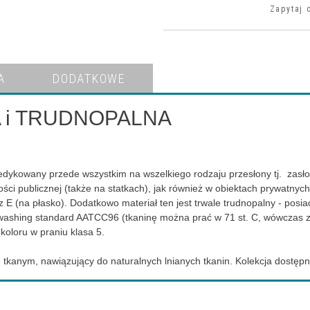
Zapytaj 
A
DODATKOWE
 i TRUDNOPALNA
edykowany przede wszystkim na wszelkiego rodzaju przesłony tj. zasłony
i publicznej (także na statkach), jak również w obiektach prywatnych.
 E (na płasko). Dodatkowo materiał ten jest trwale trudnopalny - posi
l washing standard AATCC96 (tkaninę można prać w 71 st. C, wówczas z
koloru w praniu klasa 5.
cie tkanym, nawiązujący do naturalnych lnianych tkanin. Kolekcja dostęp