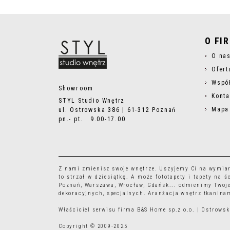
O FI
O na
Ofert
Wspó
Showroom
Konta
STYL Studio Wnętrz
Mapa
ul. Ostrowska 386 | 61-312 Poznań
pn.- pt. 9.00-17.00
Z nami zmienisz swoje wnętrze. Uszyjemy Ci na wymia
to strzał w dziesiątkę. A może
fototapety
i
tapety
na śc
Poznań, Warszawa, Wrocław, Gdańsk... odmienimy Twoje
dekoracyjnych, specjalnych. Aranżacja wnętrz tkaninam
Właściciel serwisu firma B&S Home sp.z o.o. | Ostrow
Copyright © 2009-2025