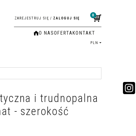
0
ZAREJESTRUJ SIĘ
/
ZALOGUJ SIĘ
O NAS
OFERTA
KONTAKT
PLN
tyczna i trudnopalna
at - szerokość