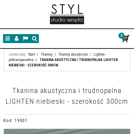
0
Menu
Panel
Lang
Szukaj
Jesteś tutaj:
Start
/
Tkaniny
/
Tkaniny akustyczne
/
Lighten -
półtransparentna
/
TKANINA AKUSTYCZNA I TRUDNOPALNA LIGHTEN
NIEBIESKI - SZEROKOŚĆ 300CM
Tkanina akustyczna i trudnopalna
LIGHTEN niebieski - szerokość 300cm
Kod
:
19001