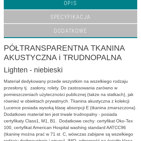
OPIS
SPECYFIKACJA
DODATKOWE
PÓŁTRANSPARENTNA TKANINA
AKUSTYCZNA i TRUDNOPALNA
Lighten - niebieski
Materiał dedykowany przede wszystkim na wszelkiego rodzaju
przesłony tj. zasłony, rolety. Do zastosowania zarówno w
pomieszczeniach użyteczności publicznej (także na statkach), jak
również w obiektach prywatnych. Tkanina akustyczna z kolekcji
Lucence posiada wysoką klasę absorpcji E (tkanina zmarszczona).
Dodatkowo materiał ten jest trwale trudnopalny - posiada
certyfikaty Class1, M1, B1. Dodatkowe cechy: certyfikat Oko-Tex
100, certyfikat American Hospital washing standard AATCC96
(tkaninę można prać w 71 st. C, wówczas zabijane są wszelkiego
rodzaju drobnoustroje i wirusy), IMO, odporność na światło klasa