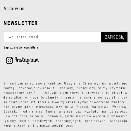
Archiwum
NEWSLETTER
Zapisz się do newslettera
Z nami zmienisz swoje wnętrze. Uszyjemy Ci na wymiar wszelkiego
rodzaju
dekoracje okienne
tj.
zasłony
,
firany
czy
rolety rzymskie
.
Nowoczesny styl? - żaluzje aluminiowe i drewniane to strzał w
dziesiątkę. A może
fototapety
i
tapety
na ścianę do sypialni czy
salonu? Nasza sztukateria stworzy ekskluzywne nowoczesne wnętrze.
Nie ważne gdzie mieszkasz czy to w Poznań, Warszawa, Wrocław,
Gdańsk... odmienimy Twoje wnętrze bez względu na odległość.
Odwiedź nasz salon w Poznaniu, gdzie masz do wyboru kilkanaście
tysięcy
tkanin obiciowych
, dekoracyjnych, specjalnych. Aranżacja
wnętrz tkaninami to nasza specjalność.