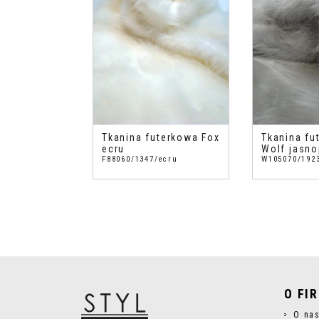
Tkanina futerkowa Fox
Tkanina fu
ecru
Wolf jasno
F88060/1347/ecru
W105070/1923
O FI
O na