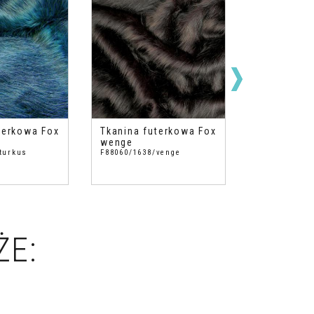
terkowa Fox
Tkanina futerkowa Fox
Tkanina fu
wenge
amarantow
turkus
F88060/1638/venge
F88060/1750
ŻE: