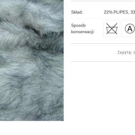
Skład
:
22
%
PL/PES, 3
Sposób
konserwacji
:
>
Zapytaj 