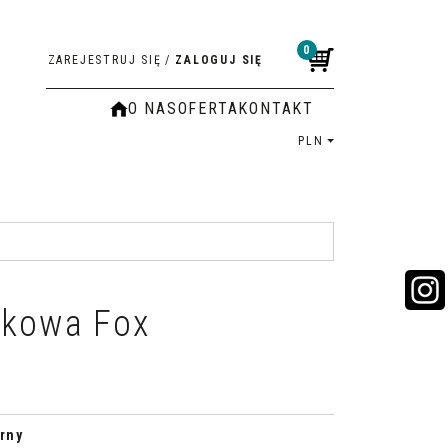
0
ZAREJESTRUJ SIĘ
/
ZALOGUJ SIĘ
O NAS
OFERTA
KONTAKT
PLN
rkowa Fox
rny