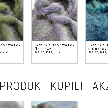
terkowa Fox
Tkanina futerkowa Fox
Tkanina fu
fioletowy
turkusowy
zieleń
F88060/1717/fiolet
F88060/1819/
PRODUKT KUPILI TAK