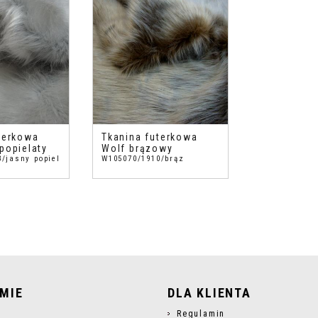
terkowa
Tkanina futerkowa
popielaty
Wolf brązowy
/jasny popiel
W105070/1910/brąz
RMIE
DLA KLIENTA
s
Regulamin