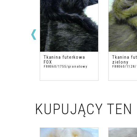
terkowa Fox
Tkanina futerkowa
Tkanina fu
arny
FOX
zielony
/kremowo-
F88060/1755/granatowy
F88060/1128/
KUPUJĄCY TEN 