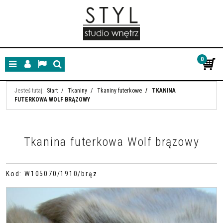
0
Menu
Panel
Lang
Szukaj
Jesteś tutaj:
Start
/
Tkaniny
/
Tkaniny futerkowe
/
TKANINA
FUTERKOWA WOLF BRĄZOWY
Tkanina futerkowa Wolf brązowy
Kod
:
W105070/1910/brąz