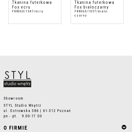
Tkanina futerkowa
Tkanina futerkowa
Fox ecru
Fox białoczarny
F88060/1347/ecru
F88060/1037/biało-
czarny
Showroom
STYL Studio Wnętrz
ul. Ostrowska 386 | 61-312 Poznań
pn.- pt. 9.00-17.00
O FIRMIE