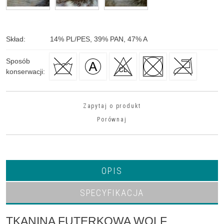
Skład
:
14
%
PL/PES, 39
%
PAN, 47
%
A
Sposób
konserwacji
:
Zapytaj o produkt
Porównaj
OPIS
SPECYFIKACJA
TKANINA FUTERKOWA WOLF