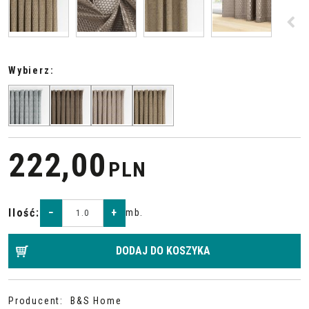
<
Wybierz:
222,00
PLN
Ilość
:
−
+
mb.
DODAJ DO KOSZYKA
Producent
:
B&S Home