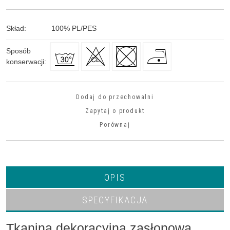
Skład
:
100
%
PL/PES
Sposób
konserwacji
:
Dodaj do przechowalni
Zapytaj o produkt
Porównaj
OPIS
SPECYFIKACJA
Tkanina dekoracyjna zasłonowa