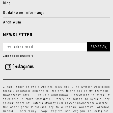
Blog
Dodatkowe informacje
Archiwum
NEWSLETTER
Zapisz się do newslettera
Z nami zmienisz swoje wnętrze. Uszyjemy Ci na wymiar wszelkiego
rodzaju
dekoracje okienne
tj.
zasłony
,
firany
czy
rolety rzymskie
.
Nowoczesny styl? - żaluzje aluminiowe i drewniane to strzał w
dziesiątkę. A może
fototapety
i
tapety
na ścianę do sypialni czy
salonu? Nasza sztukateria stworzy ekskluzywne nowoczesne wnętrze.
Nie ważne gdzie mieszkasz czy to w Poznań, Warszawa, Wrocław,
Gdańsk... odmienimy Twoje wnętrze bez względu na odległość.