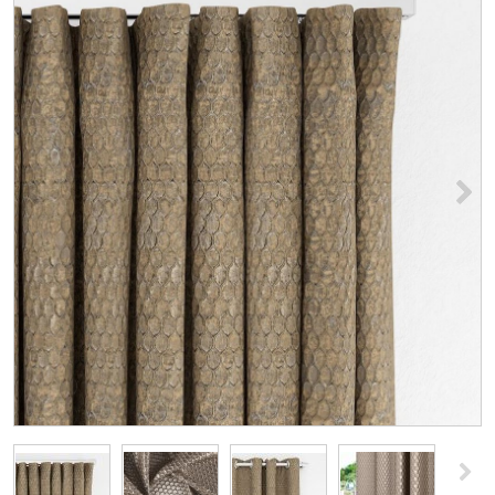
<
>
>