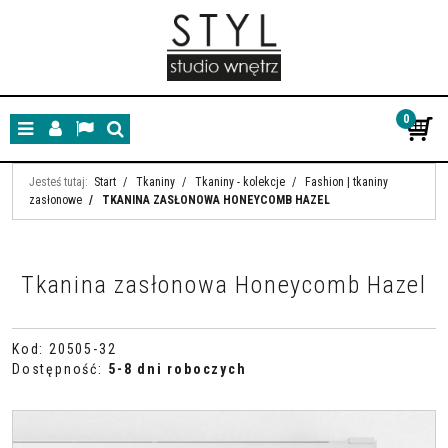
0
Menu
Panel
Lang
Szukaj
Jesteś tutaj:
Start
/
Tkaniny
/
Tkaniny - kolekcje
/
Fashion | tkaniny
zasłonowe
/
TKANINA ZASŁONOWA HONEYCOMB HAZEL
Tkanina zasłonowa Honeycomb Hazel
Kod
:
20505-32
Dostępność
:
5-8 dni roboczych