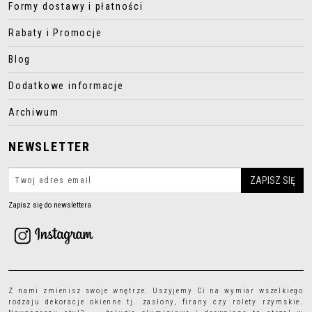
Formy dostawy i płatności
Rabaty i Promocje
Blog
Dodatkowe informacje
Archiwum
NEWSLETTER
Zapisz się do newslettera
Z nami zmienisz swoje wnętrze. Uszyjemy Ci na wymiar wszelkiego
rodzaju
dekoracje okienne
tj.
zasłony
,
firany
czy
rolety rzymskie
.