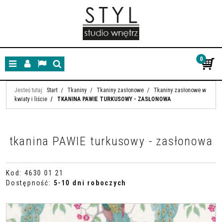
0
Menu
Panel
Lang
Szukaj
Jesteś tutaj:
Start
/
Tkaniny
/
Tkaniny zasłonowe
/
Tkaniny zasłonowe w
kwiaty i liście
/
TKANINA PAWIE TURKUSOWY - ZASŁONOWA
tkanina PAWIE turkusowy - zasłonowa
Kod
:
4630 01 21
Dostępność
:
5-10 dni roboczych