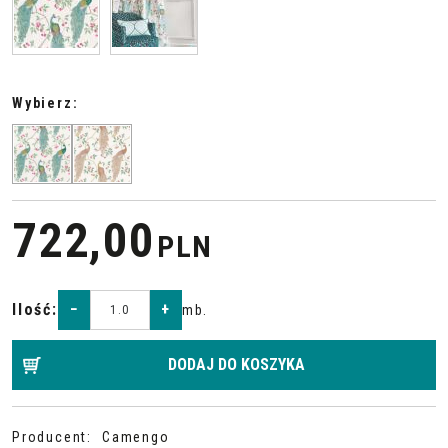
Wybierz:
722,00
PLN
Ilość
:
−
+
mb.
DODAJ DO KOSZYKA
Producent
:
Camengo