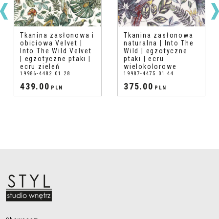
Tkanina zasłonowa i
Tkanina zasłonowa
obiciowa Velvet |
naturalna | Into The
Into The Wild Velvet
Wild | egzotyczne
| egzotyczne ptaki |
ptaki | ecru
ecru zieleń
wielokolorowe
19986-4482 01 28
19987-4475 01 44
439.00
375.00
PLN
PLN