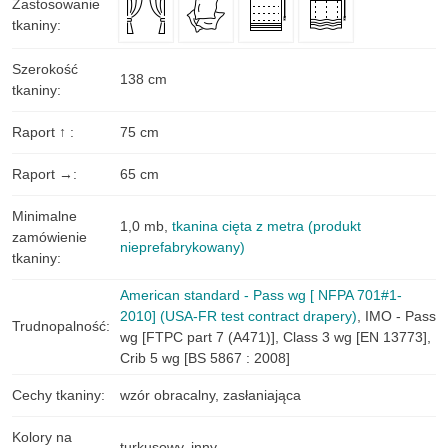
Zastosowanie
tkaniny
:
Szerokość
138 cm
tkaniny
:
Raport ↑
:
75 cm
Raport →
:
65 cm
Minimalne
1,0 mb
,
tkanina cięta z metra (produkt
zamówienie
nieprefabrykowany)
tkaniny
:
American standard - Pass wg [ NFPA 701#1-
2010] (USA-FR test contract drapery)
,
IMO - Pass
Trudnopalność
:
wg [FTPC part 7 (A471)]
,
Class 3 wg [EN 13773]
,
Crib 5 wg [BS 5867 : 2008]
Cechy tkaniny
:
wzór obracalny
,
zasłaniająca
Kolory na
turkusowy
,
inny