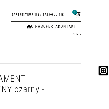
0
ZAREJESTRUJ SIĘ
/
ZALOGUJ SIĘ
O NAS
OFERTA
KONTAKT
PLN
NAMENT
Y czarny -