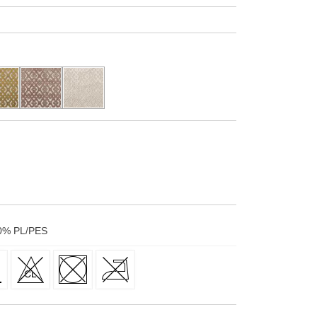
0
%
PL/PES