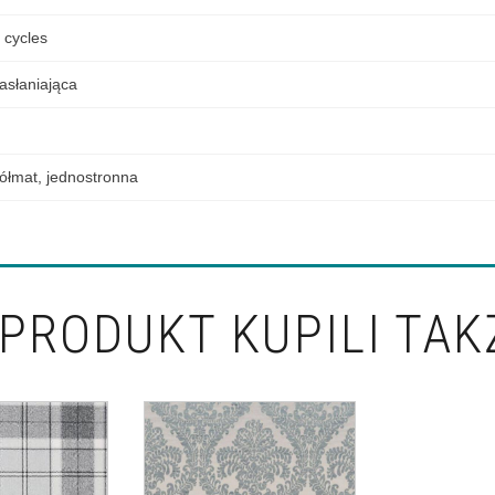
 cycles
asłaniająca
ółmat
,
jednostronna
PRODUKT KUPILI TAK