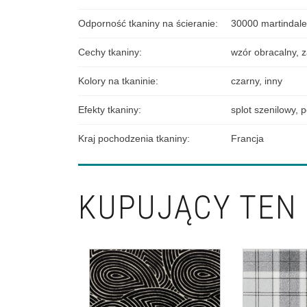
Odporność tkaniny na ścieranie
:
30000 martindale
Cechy tkaniny
:
wzór obracalny
,
z
Kolory na tkaninie
:
czarny
,
inny
Efekty tkaniny
:
splot szenilowy
,
p
Kraj pochodzenia tkaniny
:
Francja
KUPUJĄCY TEN 