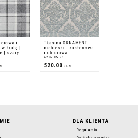
iciowa i
Tkanina ORNAMENT
w kratę |
niebieski - zasłonowa
e | szary
i obiciowa
4296 05 28
520.00
N
PLN
RMIE
DLA KLIENTA
s
Regulamin