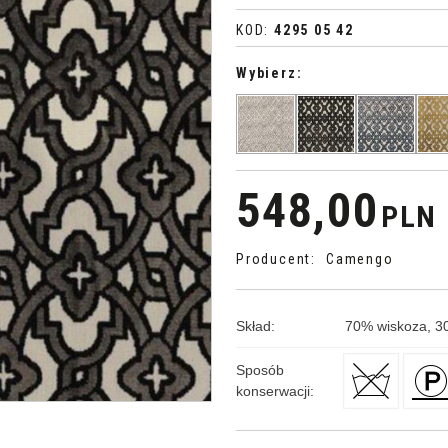
KOD
:
4295 05 42
Wybierz:
>
548,00
PLN
Producent
:
Camengo
Skład
:
70
%
wiskoza, 3
Sposób
konserwacji
: