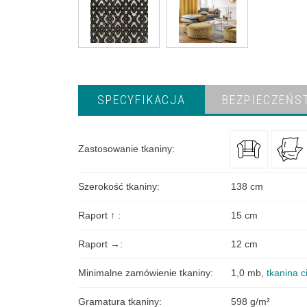
SPECYFIKACJA
BEZPIECZEŃS
Zastosowanie tkaniny
:
Szerokość tkaniny
:
138 cm
Raport ↑
:
15 cm
Raport →
:
12 cm
Minimalne zamówienie tkaniny
:
1,0 mb
,
tkanina c
Gramatura tkaniny
:
598 g/m²