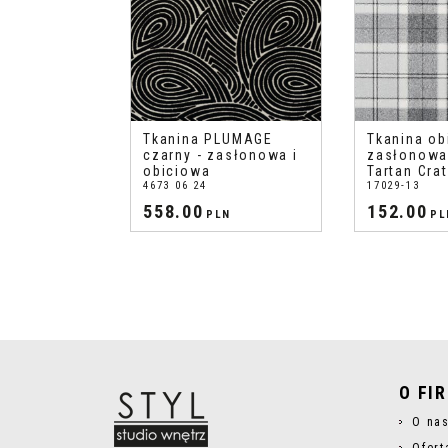
Tkanina PLUMAGE
Tkanina ob
czarny - zasłonowa i
zasłonowa 
obiciowa
Tartan Crat
4673 06 24
17029-13
558.00
152.00
PLN
PL
O FI
O na