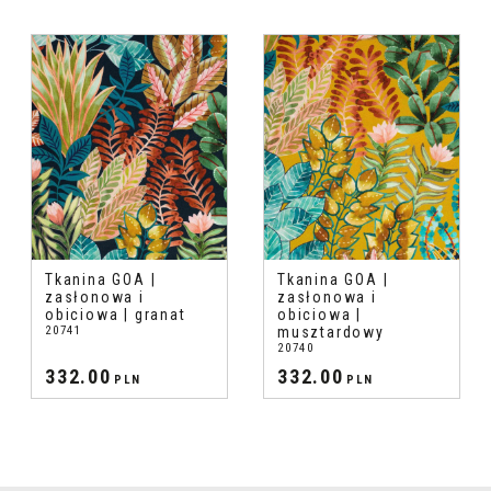
Tkanina GOA |
Tkanina GOA |
zasłonowa i
zasłonowa i
obiciowa | granat
obiciowa |
20741
musztardowy
20740
332.00
332.00
PLN
PLN