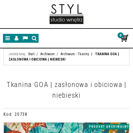
0
Menu
Panel
Lang
Szukaj
Jesteś tutaj:
Start
/
Archiwum
/
Archiwum - Tkaniny
/
TKANINA GOA |
ZASŁONOWA I OBICIOWA | NIEBIESKI
Tkanina GOA | zasłonowa i obiciowa |
niebieski
Kod
:
20738
PRODUKT ARCHIWALNY