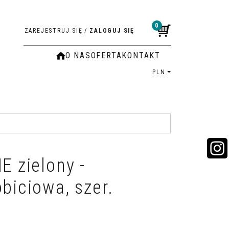
0
ZAREJESTRUJ SIĘ
/
ZALOGUJ SIĘ
O NAS
OFERTA
KONTAKT
PLN
E zielony -
biciowa, szer.