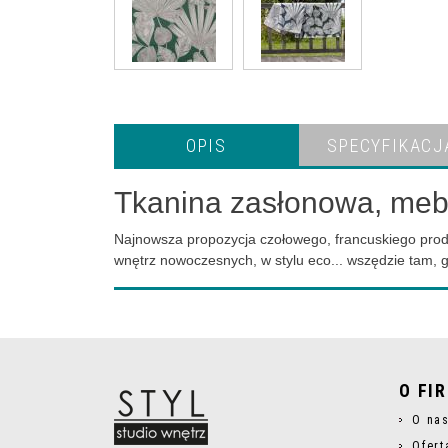
OPIS
SPECYFIKACJ
Tkanina zasłonowa, mebl
Najnowsza propozycja czołowego, francuskiego prod
wnętrz nowoczesnych, w stylu eco... wszędzie tam,
O FI
O na
Ofert