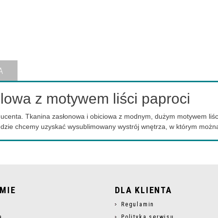
A
owa z motywem liści paproci
ucenta. Tkanina zasłonowa i obiciowa z modnym, dużym motywem liśc
 gdzie chcemy uzyskać wysublimowany wystrój wnętrza, w którym można
RMIE
DLA KLIENTA
s
Regulamin
a
Polityka serwisu