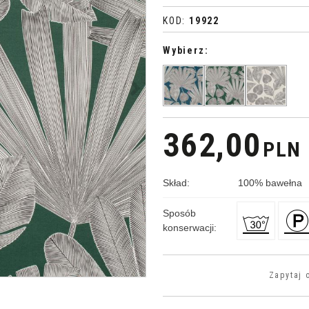
KOD
:
19922
Wybierz:
>
362,00
PLN
Skład
:
100
%
bawełna
Sposób
konserwacji
:
Zapytaj 