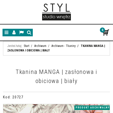
0
Menu
Panel
Lang
Szukaj
Jesteś tutaj:
Start
/
Archiwum
/
Archiwum - Tkaniny
/
TKANINA MANGA |
ZASŁONOWA I OBICIOWA | BIAŁY
Tkanina MANGA | zasłonowa i
obiciowa | biały
Kod
:
20727
PRODUKT ARCHIWALNY