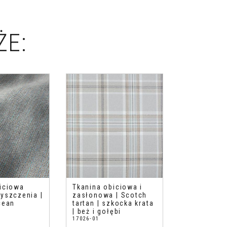
ŻE:
iciowa
Tkanina obiciowa i
yszczenia |
zasłonowa | Scotch
cean
tartan | szkocka krata
| beż i gołębi
17026-01