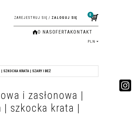
0
ZAREJESTRUJ SIĘ
/
ZALOGUJ SIĘ
O NAS
OFERTA
KONTAKT
PLN
| SZKOCKA KRATA | SZARY I BEŻ
iowa i zasłonowa |
 | szkocka krata |