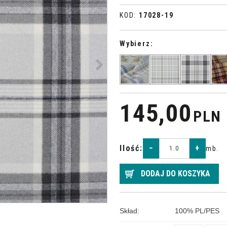
KOD
:
17028-19
Wybierz:
>
145,00
PLN
Ilość
:
−
+
mb.
DODAJ DO KOSZYKA
Skład
:
100
%
PL/PES