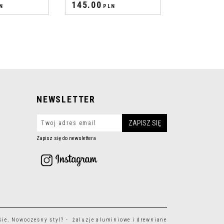
145.00
N
PLN
NEWSLETTER
Zapisz się do newslettera
kie
. Nowoczesny styl? - żaluzje aluminiowe i drewniane