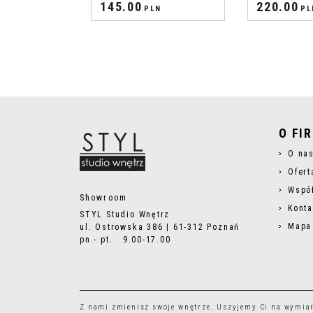
145.00
220.00
PLN
PL
O FI
O na
Ofert
Wspó
Showroom
Konta
STYL Studio Wnętrz
Mapa
ul. Ostrowska 386 | 61-312 Poznań
pn.- pt. 9.00-17.00
Z nami zmienisz swoje wnętrze. Uszyjemy Ci na wymia