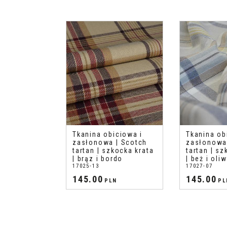
Tkanina obiciowa i
Tkanina ob
zasłonowa | Scotch
zasłonowa
tartan | szkocka krata
tartan | sz
| brąz i bordo
| beż i oli
17025-13
17027-07
145.00
145.00
PLN
PL