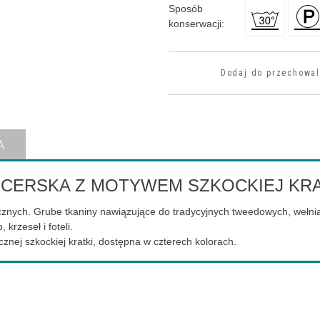
Sposób
konserwacji
:
Dodaj do przechowal
A
PICERSKA Z MOTYWEM SZKOCKIEJ KR
cznych. Grube tkaniny nawiązujące do tradycyjnych tweedowych, wełnia
 krzeseł i foteli.
j szkockiej kratki, dostępna w czterech kolorach.