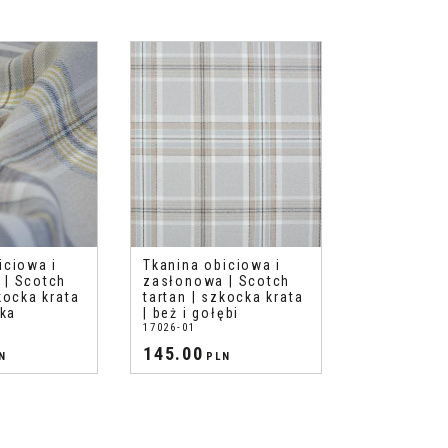
iciowa i
Tkanina obiciowa i
 | Scotch
zasłonowa | Scotch
kocka krata
tartan | szkocka krata
wka
| beż i gołębi
17026-01
145.00
N
PLN