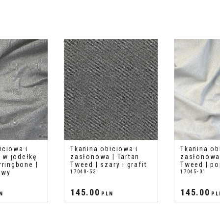
iciowa i
Tkanina obiciowa i
Tkanina ob
 w jodełkę
zasłonowa | Tartan
zasłonowa 
rringbone |
Tweed | szary i grafit
Tweed | po
owy
17048-53
17045-01
145.00
145.00
N
PLN
PL