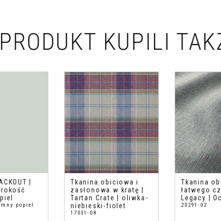
PRODUKT KUPILI TAK
ACKOUT |
Tkanina obiciowa i
Tkanina ob
erokość
zasłonowa w kratę |
łatwego cz
piel
Tartan Crate | oliwka-
Legacy | O
imny popiel
niebieski-fiolet
20291-02
17031-08