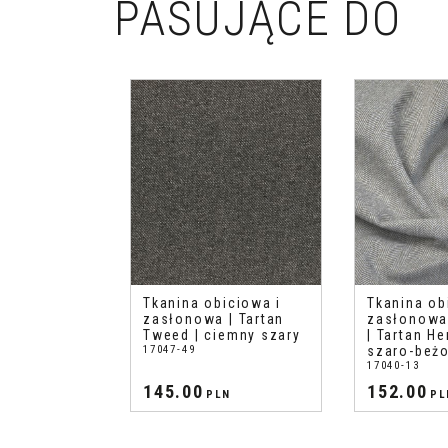
PASUJĄCE DO
Tkanina obiciowa i
Tkanina ob
zasłonowa | Tartan
zasłonowa
Tweed | ciemny szary
| Tartan He
17047-49
szaro-beż
17040-13
145.00
152.00
PLN
PL