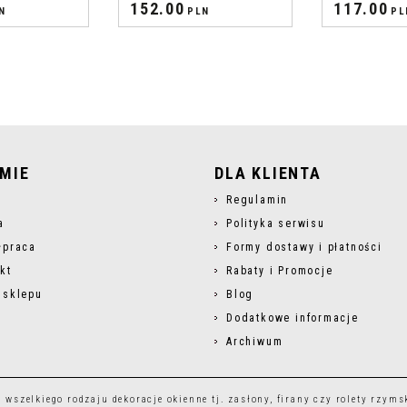
152.00
117.00
N
PLN
PL
RMIE
DLA KLIENTA
s
Regulamin
a
Polityka serwisu
łpraca
Formy dostawy i płatności
kt
Rabaty i Promocje
 sklepu
Blog
Dodatkowe informacje
Archiwum
r wszelkiego rodzaju
dekoracje okienne
tj.
zasłony
,
firany
czy
rolety rzyms