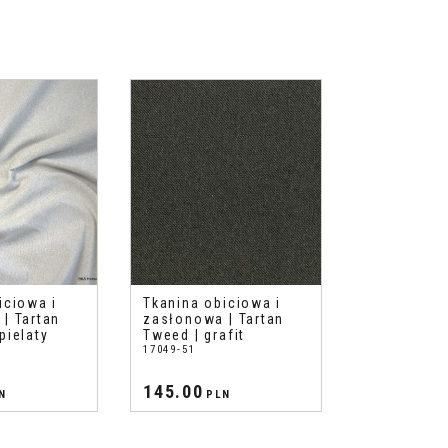
iciowa i
Tkanina obiciowa i
| Tartan
zasłonowa | Tartan
pielaty
Tweed | grafit
17049-51
145.00
N
PLN