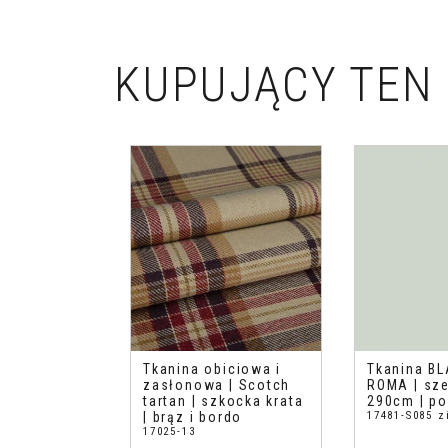
KUPUJĄCY TEN 
Tkanina obiciowa i
Tkanina BL
zasłonowa | Scotch
ROMA | sz
tartan | szkocka krata
290cm | po
| brąz i bordo
17481-S085 z
17025-13