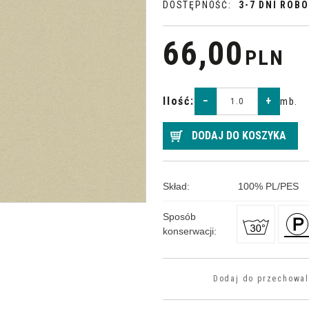
DOSTĘPNOŚĆ
:
3-7 DNI ROB
66,00
PLN
Ilość
:
−
+
mb.
DODAJ DO KOSZYKA
Skład
:
100
%
PL/PES
Sposób
konserwacji
:
Dodaj do przechowal