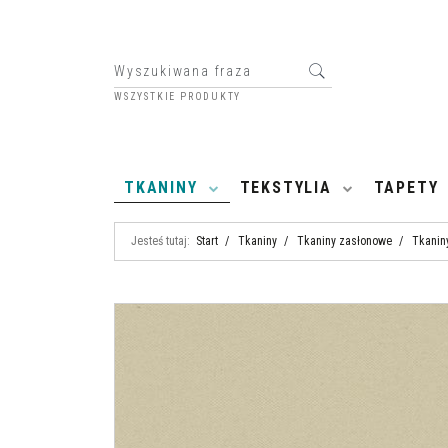
WSZYSTKIE PRODUKTY
HOME
TKANINY
TEKSTYLIA
TAPETY
Jesteś tutaj:
Start
/
Tkaniny
/
Tkaniny zasłonowe
/
Tkanin