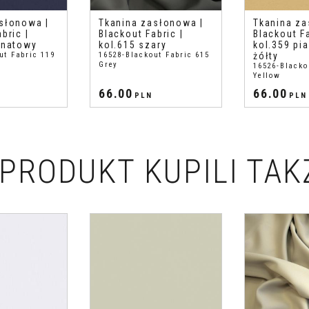
słonowa |
Tkanina zasłonowa |
Tkanina za
bric |
Blackout Fabric |
Blackout Fa
anatowy
kol.615 szary
kol.359 pi
ut Fabric 119
16528-Blackout Fabric 615
żółty
Grey
16526-Blacko
Yellow
66.00
66.00
PLN
PLN
PRODUKT KUPILI TAK