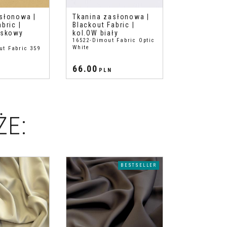
słonowa |
Tkanina zasłonowa |
Tkanina za
bric |
Blackout Fabric |
Blackout Fa
askowy
kol.OW biały
kol.461 cz
16522-Dimout Fabric Optic
16527-Blacko
White
Red
ut Fabric 359
66.00
66.00
PLN
PLN
ŻE:
BESTSELLER