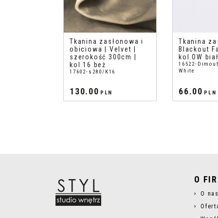
Tkanina zasłonowa i
Tkanina za
obiciowa | Velvet |
Blackout Fa
szerokość 300cm |
kol.OW bia
kol.16 beż
16522-Dimout
White
17602-s280/K16
130.00
66.00
PLN
PLN
O FI
O na
Ofert