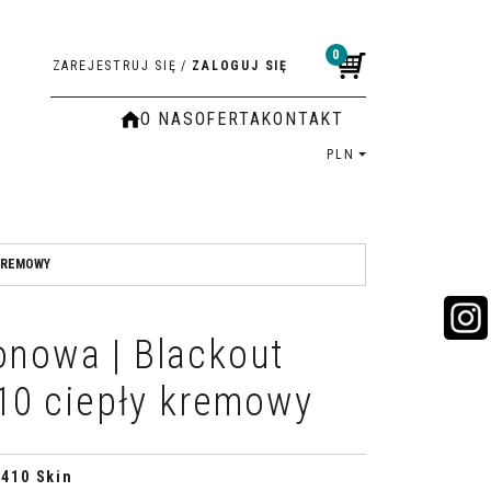
0
ZAREJESTRUJ SIĘ
/
ZALOGUJ SIĘ
O NAS
OFERTA
KONTAKT
PLN
 KREMOWY
onowa | Blackout
410 ciepły kremowy
 410 Skin