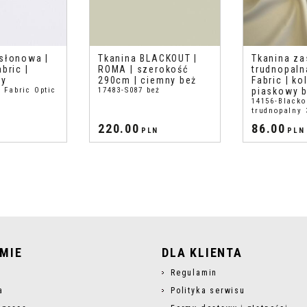
słonowa |
Tkanina BLACKOUT |
Tkanina z
bric |
ROMA | szerokość
trudnopaln
ły
290cm | ciemny beż
Fabric | ko
 Fabric Optic
17483-S087 beż
piaskowy 
14156-Blacko
trudnopalny 
220.00
86.00
PLN
PLN
RMIE
DLA KLIENTA
s
Regulamin
a
Polityka serwisu