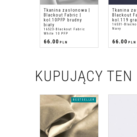
słonowa |
Tkanina zasłonowa |
Tkanina za
bric |
Blackout Fabric |
Blackout Fa
ry
kol.10PFP brudny
kol.119 gr
ut Fabric 38
biały
16531-Blacko
Navy
16523-Blackout Fabric
White 10 PFP
66.00
66.00
PLN
PLN
KUPUJĄCY TEN 
BESTSELLER