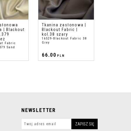
asłonowa
Tkanina zasłonowa |
a | Blackout
Blackout Fabric |
l.379
kol.38 szary
beż
16529-Blackout Fabric 38
Grey
ut Fabric
379 Sand
66.00
PLN
NEWSLETTER