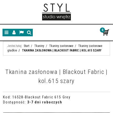
0
Menu
Panel
Lang
Szukaj
Jesteś tutaj:
Start
/
Tkaniny
/
Tkaniny zasłonowe
/
Tkaniny zasłonowe
gładkie
/
TKANINA ZASŁONOWA | BLACKOUT FABRIC | KOL.615 SZARY
Tkanina zasłonowa | Blackout Fabric |
kol.615 szary
Kod
:
16528-Blackout Fabric 615 Grey
Dostępność
:
3-7 dni roboczych