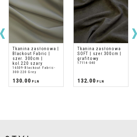
Tkanina zasłonowa |
Tkanina zasłonowa
Blackout Fabric |
SOFT | szer.300cm |
szer. 300cm |
grafitowy
kol.220 szary
17114-040
16509-Blackout Fabric-
300-220 Grey
130.00
132.00
PLN
PLN