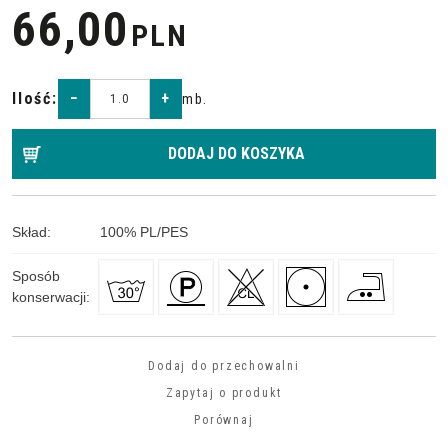
66,00
PLN
Ilość
:
−
+
mb.
DODAJ DO KOSZYKA
Skład
:
100
%
PL/PES
Sposób
konserwacji
:
Dodaj do przechowalni
Zapytaj o produkt
Porównaj