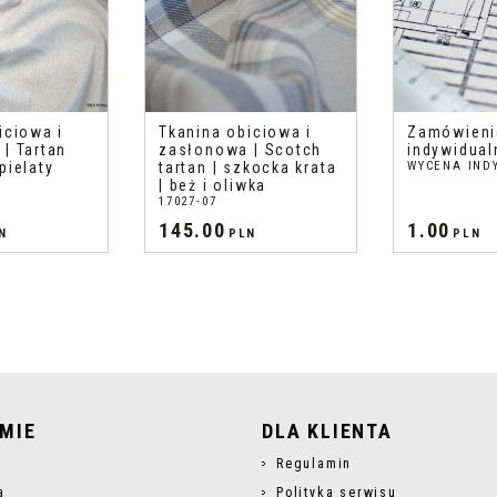
iciowa i
Tkanina obiciowa i
Zamówieni
| Tartan
zasłonowa | Scotch
indywidual
pielaty
tartan | szkocka krata
WYCENA IND
| beż i oliwka
17027-07
145.00
1.00
N
PLN
PLN
RMIE
DLA KLIENTA
s
Regulamin
a
Polityka serwisu