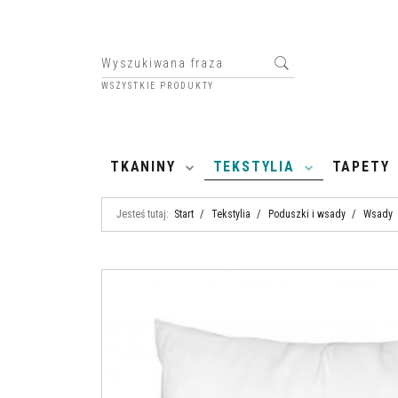
WSZYSTKIE PRODUKTY
HOME
TKANINY
TEKSTYLIA
TAPETY
Jesteś tutaj:
Start
/
Tekstylia
/
Poduszki i wsady
/
Wsady