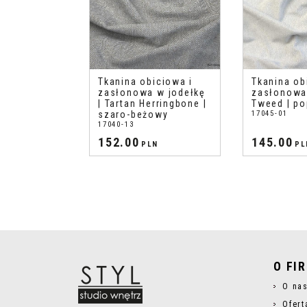
Tkanina obiciowa i
Tkanina ob
zasłonowa w jodełkę
zasłonowa 
| Tartan Herringbone |
Tweed | po
szaro-beżowy
17045-01
17040-13
152.00
145.00
PLN
PL
O FI
O na
Ofert