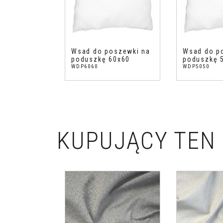
Wsad do poszewki na
Wsad do p
poduszkę 60x60
poduszkę 
WDP6060
WDP5050
KUPUJĄCY TEN 