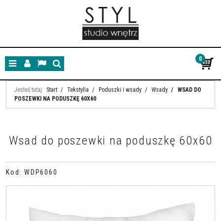
0
Menu
Panel
Lang
Szukaj
Jesteś tutaj:
Start
/
Tekstylia
/
Poduszki i wsady
/
Wsady
/
WSAD DO
POSZEWKI NA PODUSZKĘ 60X60
Wsad do poszewki na poduszkę 60x60
Kod
:
WDP6060