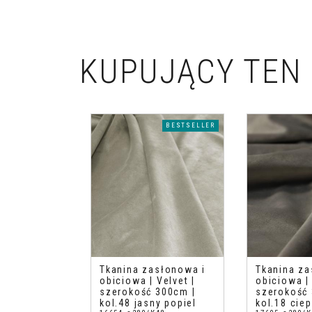
KUPUJĄCY TEN 
BESTSELLER
Tkanina zasłonowa i
Tkanina za
obiciowa | Velvet |
obiciowa | 
szerokość 300cm |
szerokość 
kol.48 jasny popiel
kol.18 ciep