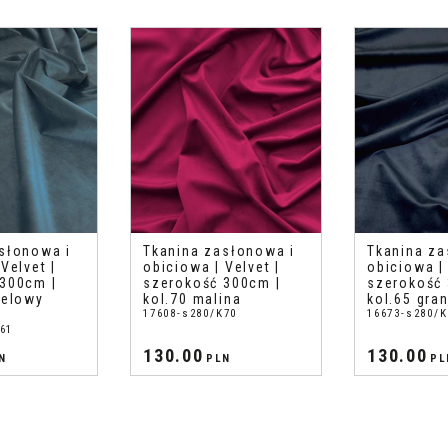
słonowa i
Tkanina zasłonowa i
Tkanina za
Velvet |
obiciowa | Velvet |
obiciowa | 
300cm |
szerokość 300cm |
szerokość 
telowy
kol.70 malina
kol.65 gra
17608-s280/K70
16673-s280/K
61
130.00
130.00
N
PLN
PL