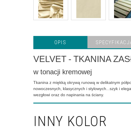
OPIS
SPECYFIKACJ
VELVET - TKANINA ZA
w tonacji kremowej
Tkanina z miękką okrywą runową w delikatnym półpoły
nowoczesnych, klasycznych i stylowych...szyk i elegan
wezgłowi oraz do napinania na ściany.
INNY KOLOR