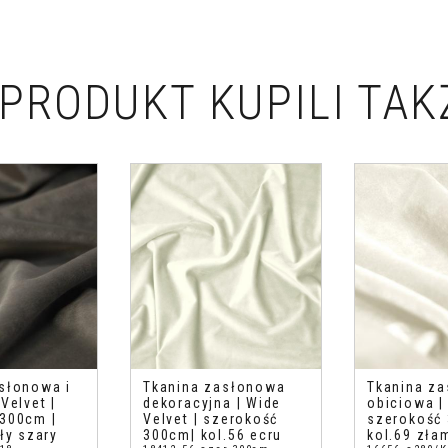
PRODUKT KUPILI TAK
słonowa i
Tkanina zasłonowa
Tkanina za
Velvet |
dekoracyjna | Wide
obiciowa | 
300cm |
Velvet | szerokość
szerokość 
ły szary
300cm| kol.56 ecru
kol.69 zła