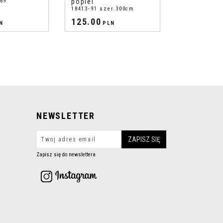
69
popiel
18413-91 szer.300cm
125.00
N
PLN
NEWSLETTER
Zapisz się do newslettera