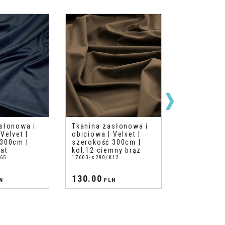
słonowa i
Tkanina zasłonowa i
Tkanina za
Velvet |
obiciowa | Velvet |
obiciowa | 
300cm |
szerokość 300cm |
szerokość 
nat
kol.12 ciemny brąz
kol.63 nieb
65
17603-s280/K12
turkus
16671-s280/K
130.00
130.00
N
PLN
PL