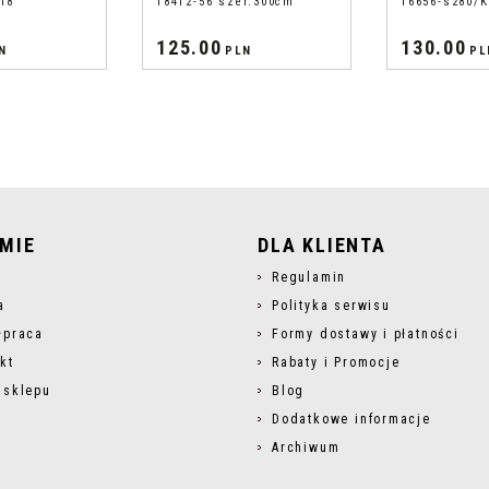
18
18412-56 szer.300cm
16656-s280/K
125.00
130.00
N
PLN
PL
RMIE
DLA KLIENTA
s
Regulamin
a
Polityka serwisu
łpraca
Formy dostawy i płatności
kt
Rabaty i Promocje
 sklepu
Blog
Dodatkowe informacje
Archiwum