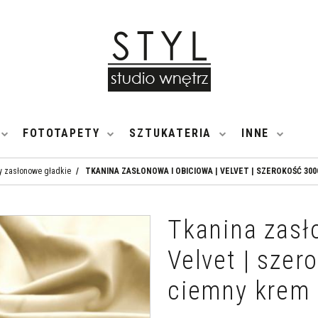
FOTOTAPETY
SZTUKATERIA
INNE
y zasłonowe gładkie
/
TKANINA ZASŁONOWA I OBICIOWA | VELVET | SZEROKOŚĆ 300
Tkanina zasł
Velvet | szer
ciemny krem