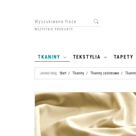
WSZYSTKIE PRODUKTY
HOME
TKANINY
TEKSTYLIA
TAPETY
Jesteś tutaj:
Start
/
Tkaniny
/
Tkaniny zasłonowe
/
Tkanin