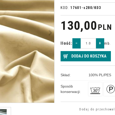
KOD
:
17601-s280/K03
130,00
PLN
>
Ilość
:
−
+
mb.
DODAJ DO KOSZYKA
Skład
:
100
%
PL/PES
Sposób
konserwacji
:
Dodaj do przechowal