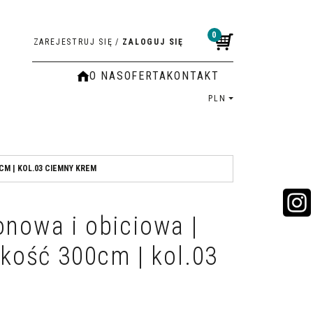
0
ZAREJESTRUJ SIĘ
/
ZALOGUJ SIĘ
O NAS
OFERTA
KONTAKT
PLN
CM | KOL.03 CIEMNY KREM
onowa i obiciowa |
okość 300cm | kol.03