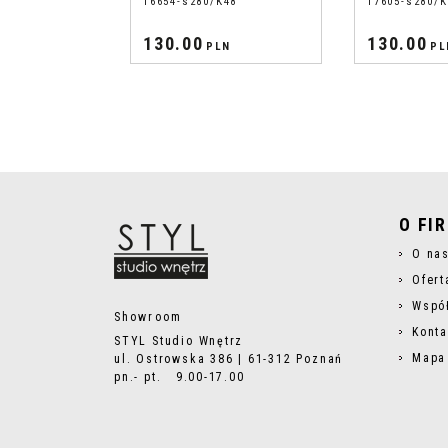
16654-s280/K48
17605-s280/K
130.00
130.00
PLN
PL
O FI
O na
Ofert
Wspó
Showroom
Konta
STYL Studio Wnętrz
Mapa
ul. Ostrowska 386 | 61-312 Poznań
pn.- pt. 9.00-17.00