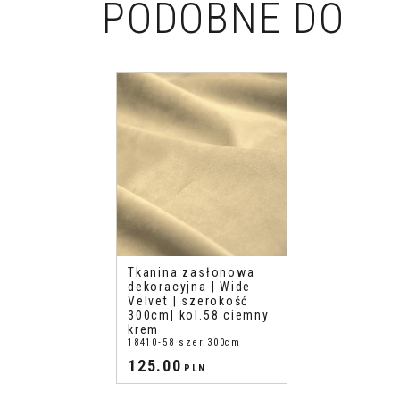
PODOBNE DO
Tkanina zasłonowa
dekoracyjna | Wide
Velvet | szerokość
300cm| kol.58 ciemny
krem
18410-58 szer.300cm
125.00
PLN