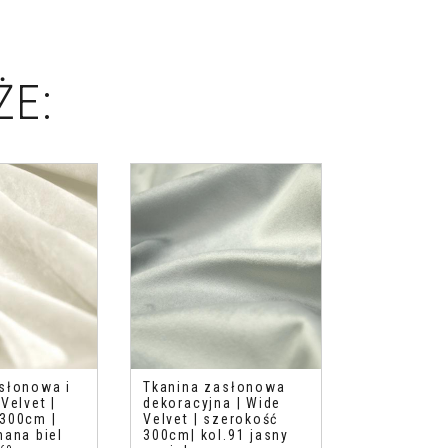
ŻE:
słonowa i
Tkanina zasłonowa
Velvet |
dekoracyjna | Wide
300cm |
Velvet | szerokość
mana biel
300cm| kol.91 jasny