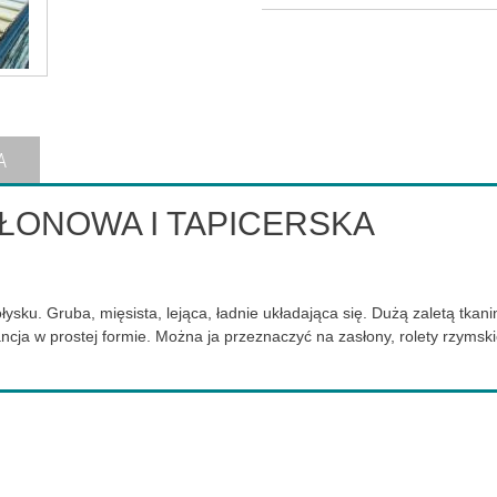
A
SŁONOWA I TAPICERSKA
sku. Gruba, mięsista, lejąca, ładnie układająca się. Dużą zaletą tkani
cja w prostej formie. Można ja przeznaczyć na zasłony, rolety rzymskie 