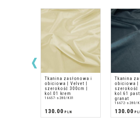
słonowa i
Tkanina zasłonowa i
Tkanina za
Velvet |
obiciowa | Velvet |
obiciowa | 
300cm |
szerokość 300cm |
szerokość 
gund
kol.01 krem
kol.61 pas
45
16657-s280/K01
granat
16672-s280/K
130.00
130.00
N
PLN
PL