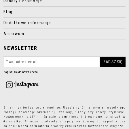
Rabaty i Promocje
Blog
Dodatkowe informacje
Archiwum
NEWSLETTER
Zapisz się do newslettera
Z nami zmienisz swoje wnętrze. Uszyjemy Ci na wymiar wszelkiego
rodzaju
dekoracje okienne
tj.
zasłony
,
firany
czy
rolety rzymskie
.
Nowoczesny styl? - żaluzje aluminiowe i drewniane to strzał w
dziesiątkę. A może
fototapety
i
tapety
na ścianę do sypialni czy
salonu? Nasza sztukateria stworzy ekskluzywne nowoczesne wnętrze.