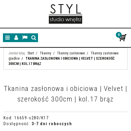
0
Menu
Panel
Lang
Szukaj
Jesteś tutaj:
Start
/
Tkaniny
/
Tkaniny zasłonowe
/
Tkaniny zasłonowe
gładkie
/
TKANINA ZASŁONOWA I OBICIOWA | VELVET | SZEROKOŚĆ
300CM | KOL.17 BRĄZ
Tkanina zasłonowa i obiciowa | Velvet |
szerokość 300cm | kol.17 brąz
Kod
:
16659-s280/K17
Dostępność
:
3-7 dni roboczych