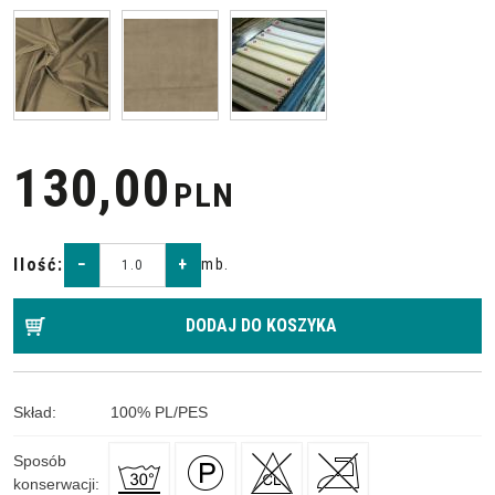
130,00
PLN
Ilość
:
−
+
mb.
DODAJ DO KOSZYKA
Skład
:
100
%
PL/PES
Sposób
konserwacji
: