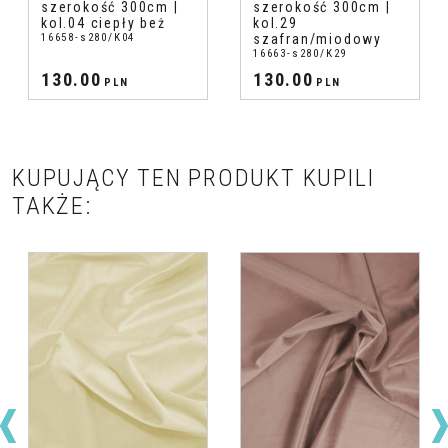
szerokość 300cm |
szerokość 300cm |
kol.04 ciepły beż
kol.29
16658-s280/K04
szafran/miodowy
16663-s280/K29
130.00
130.00
PLN
PLN
KUPUJĄCY TEN PRODUKT KUPILI
TAKŻE: