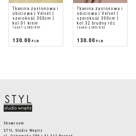
Tkanina zasłonowa i
Tkanina zasłonowa i
obiciowa | Velvet |
obiciowa | Velvet |
szerokość 300cm |
szerokość 300cm |
kol.01 krem
kol.32 brudny róż
16657-s280/K01
16666-s280/K32
130.00
130.00
PLN
PLN
Showroom
STYL Studio Wnętrz