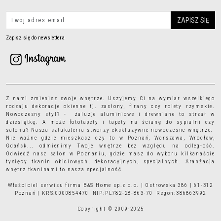
Zapisz się do newslettera
Z nami zmienisz swoje wnętrze. Uszyjemy Ci na wymiar wszelkiego
rodzaju
dekoracje okienne
tj.
zasłony
,
firany
czy
rolety rzymskie
.
Nowoczesny styl? - żaluzje aluminiowe i drewniane to strzał w
dziesiątkę. A może
fototapety
i
tapety
na ścianę do sypialni czy
salonu? Nasza sztukateria stworzy ekskluzywne nowoczesne wnętrze.
Nie ważne gdzie mieszkasz czy to w Poznań, Warszawa, Wrocław,
Gdańsk... odmienimy Twoje wnętrze bez względu na odległość.
Odwiedź nasz salon w Poznaniu, gdzie masz do wyboru kilkanaście
tysięcy
tkanin obiciowych
, dekoracyjnych, specjalnych. Aranżacja
wnętrz tkaninami to nasza specjalność.
Właściciel serwisu firma B&S Home sp.z o.o. | Ostrowska 386 | 61-312
Poznań | KRS:0000854470 NIP:PL782-28-863-70 Regon:386863992
Copyright © 2009-2025