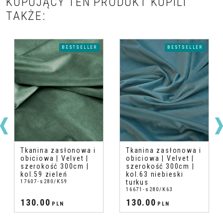
KUPUJĄCY TEN PRODUKT KUPILI
TAKŻE:
BESTSELLER
BESTSELLER
Tkanina zasłonowa i
Tkanina zasłonowa i
obiciowa | Velvet |
obiciowa | Velvet |
szerokość 300cm |
szerokość 300cm |
kol.59 zieleń
kol.63 niebieski
17607-s280/K59
turkus
16671-s280/K63
130.00
130.00
PLN
PLN