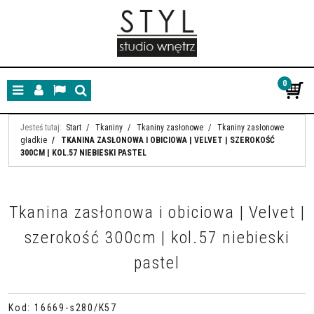
0
Menu
Panel
Lang
Szukaj
Jesteś tutaj:
Start
/
Tkaniny
/
Tkaniny zasłonowe
/
Tkaniny zasłonowe
gładkie
/
TKANINA ZASŁONOWA I OBICIOWA | VELVET | SZEROKOŚĆ
300CM | KOL.57 NIEBIESKI PASTEL
Tkanina zasłonowa i obiciowa | Velvet |
szerokość 300cm | kol.57 niebieski
pastel
Kod
:
16669-s280/K57