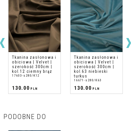
Tkanina zasłonowa i
Tkanina zasłonowa i
obiciowa | Velvet |
obiciowa | Velvet |
szerokość 300cm |
szerokość 300cm |
kol.12 ciemny brąz
kol.63 niebieski
17603-s280/K12
turkus
16671-s280/K63
130.00
130.00
PLN
PLN
PODOBNE DO