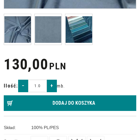
130,00
PLN
Ilość
:
−
+
mb.
DODAJ DO KOSZYKA
Skład
:
100
%
PL/PES