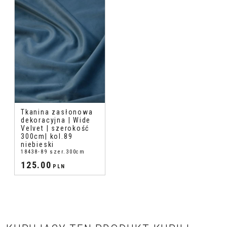
Tkanina zasłonowa
dekoracyjna | Wide
Velvet | szerokość
300cm| kol.89
niebieski
18438-89 szer.300cm
125.00
PLN