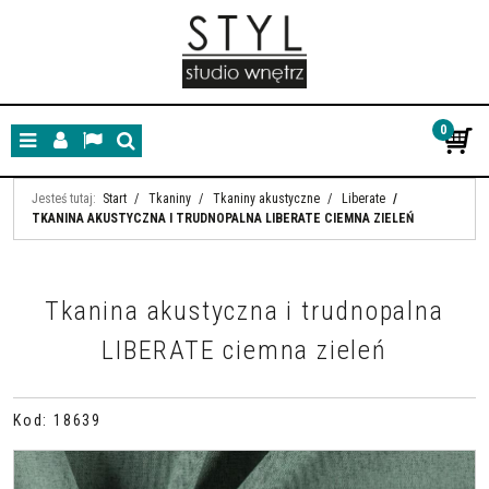
0
Menu
Panel
Lang
Szukaj
Jesteś tutaj:
Start
/
Tkaniny
/
Tkaniny akustyczne
/
Liberate
/
TKANINA AKUSTYCZNA I TRUDNOPALNA LIBERATE CIEMNA ZIELEŃ
Tkanina akustyczna i trudnopalna
LIBERATE ciemna zieleń
Kod
:
18639