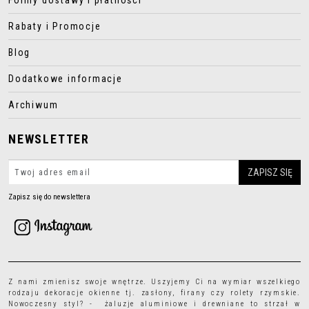
Formy dostawy i płatności
Rabaty i Promocje
Blog
Dodatkowe informacje
Archiwum
NEWSLETTER
Zapisz się do newslettera
Z nami zmienisz swoje wnętrze. Uszyjemy Ci na wymiar wszelkiego
rodzaju
dekoracje okienne
tj.
zasłony
,
firany
czy
rolety rzymskie
.
Nowoczesny styl? - żaluzje aluminiowe i drewniane to strzał w