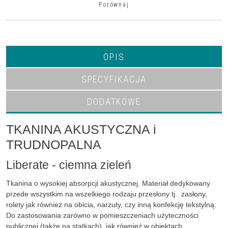
Porównaj
OPIS
SPECYFIKACJA
DODATKOWE
TKANINA AKUSTYCZNA i
TRUDNOPALNA
Liberate - ciemna zieleń
Tkanina o wysokiej absorpcji akustycznej. Materiał dedykowany
przede wszystkim na wszelkiego rodzaju przesłony tj. zasłony,
rolety jak również na obicia, narzuty, czy inną konfekcję tekstylną.
Do zastosowania zarówno w pomieszczeniach użyteczności
publicznej (także na statkach), jak również w obiektach