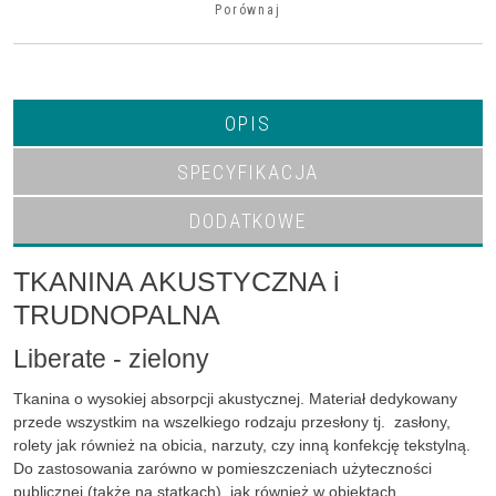
Porównaj
OPIS
SPECYFIKACJA
DODATKOWE
TKANINA AKUSTYCZNA i
TRUDNOPALNA
Liberate - zielony
Tkanina o wysokiej absorpcji akustycznej. Materiał dedykowany
przede wszystkim na wszelkiego rodzaju przesłony tj. zasłony,
rolety jak również na obicia, narzuty, czy inną konfekcję tekstylną.
Do zastosowania zarówno w pomieszczeniach użyteczności
publicznej (także na statkach), jak również w obiektach