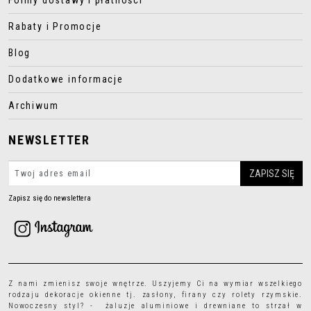
Formy dostawy i płatności
Rabaty i Promocje
Blog
Dodatkowe informacje
Archiwum
NEWSLETTER
Zapisz się do newslettera
Z nami zmienisz swoje wnętrze. Uszyjemy Ci na wymiar wszelkiego
rodzaju
dekoracje okienne
tj.
zasłony
,
firany
czy
rolety rzymskie
.
Nowoczesny styl? - żaluzje aluminiowe i drewniane to strzał w