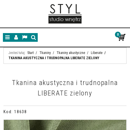
0
Menu
Panel
Lang
Szukaj
Jesteś tutaj:
Start
/
Tkaniny
/
Tkaniny akustyczne
/
Liberate
/
TKANINA AKUSTYCZNA I TRUDNOPALNA LIBERATE ZIELONY
Tkanina akustyczna i trudnopalna
LIBERATE zielony
Kod
:
18638