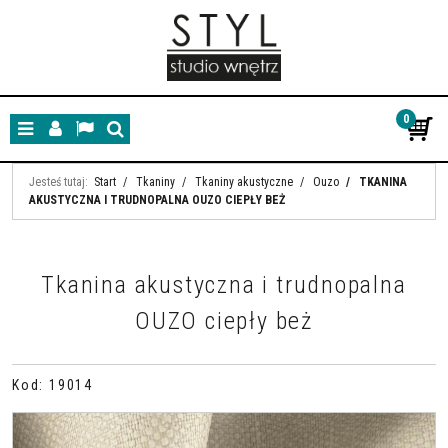
0
Menu
Panel
Lang
Szukaj
Jesteś tutaj:
Start
/
Tkaniny
/
Tkaniny akustyczne
/
Ouzo
/
TKANINA
AKUSTYCZNA I TRUDNOPALNA OUZO CIEPŁY BEŻ
Tkanina akustyczna i trudnopalna
OUZO ciepły beż
Kod
:
19014