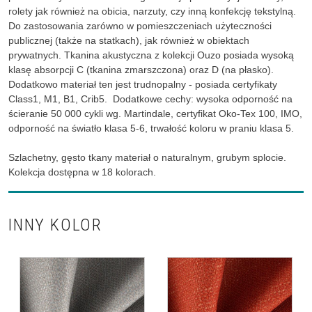
rolety jak również na obicia, narzuty, czy inną konfekcję tekstylną.
Do zastosowania zarówno w pomieszczeniach użyteczności
publicznej (także na statkach), jak również w obiektach
prywatnych. Tkanina akustyczna z kolekcji Ouzo posiada wysoką
klasę absorpcji C (tkanina zmarszczona) oraz D (na płasko).
Dodatkowo materiał ten jest trudnopalny - posiada certyfikaty
Class1, M1, B1, Crib5. Dodatkowe cechy: wysoka odporność na
ścieranie 50 000 cykli wg. Martindale, certyfikat Oko-Tex 100, IMO,
odporność na światło klasa 5-6, trwałość koloru w praniu klasa 5.
Szlachetny, gęsto tkany materiał o naturalnym, grubym splocie.
Kolekcja dostępna w 18 kolorach.
INNY KOLOR