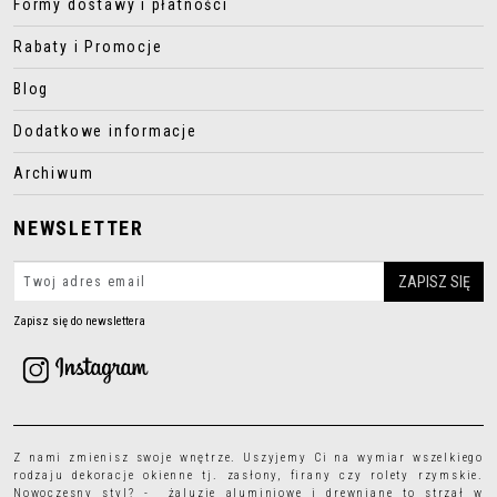
Formy dostawy i płatności
Rabaty i Promocje
Blog
Dodatkowe informacje
Archiwum
NEWSLETTER
Zapisz się do newslettera
Z nami zmienisz swoje wnętrze. Uszyjemy Ci na wymiar wszelkiego
rodzaju
dekoracje okienne
tj.
zasłony
,
firany
czy
rolety rzymskie
.
Nowoczesny styl? - żaluzje aluminiowe i drewniane to strzał w